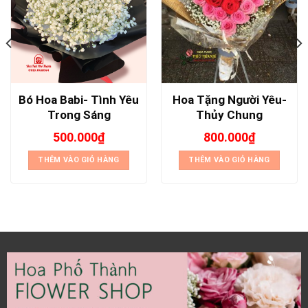
Bó Hoa Babi- Tình Yêu
Hoa Tặng Người Yêu-
Trong Sáng
Thủy Chung
500.000
₫
800.000
₫
THÊM VÀO GIỎ HÀNG
THÊM VÀO GIỎ HÀNG