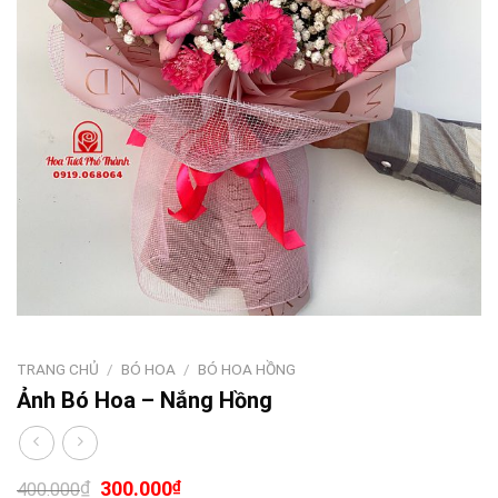
TRANG CHỦ
/
BÓ HOA
/
BÓ HOA HỒNG
Ảnh Bó Hoa – Nắng Hồng
₫
300.000
₫
400.000