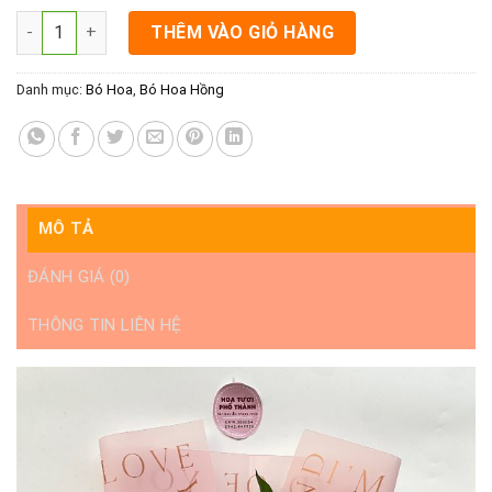
Ảnh Bó Hoa - Nắng Hồng số lượng
THÊM VÀO GIỎ HÀNG
Danh mục:
Bó Hoa
,
Bó Hoa Hồng
MÔ TẢ
ĐÁNH GIÁ (0)
THÔNG TIN LIÊN HỆ