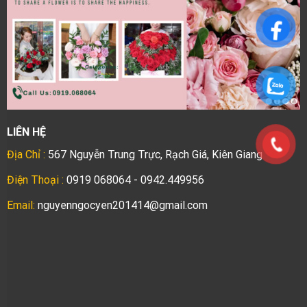
LIÊN HỆ
Địa Chỉ :
567 Nguyễn Trung Trực, Rạch Giá, Kiên Giang
Điện Thoại :
0919 068064 - 0942.449956
Email:
nguyenngocyen201414@gmail.com