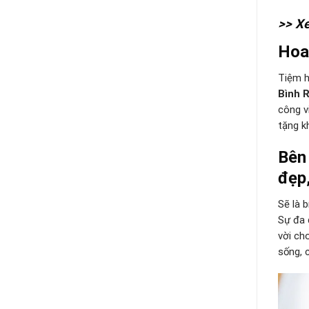
>> X
Hoa
Tiệm h
Bình R
công v
tặng k
Bên
đẹp,
Sẽ là 
Sự đa 
vời ch
sống, 