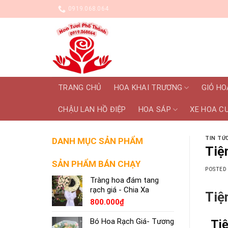
Skip
0919.068.064
to
content
TRANG CHỦ
HOA KHAI TRƯƠNG
GIỎ HO
CHẬU LAN HỒ ĐIỆP
HOA SÁP
XE HOA C
TIN TỨC
DANH MỤC SẢN PHẨM
Tiệ
SẢN PHẨM BÁN CHẠY
POSTED
Tràng hoa đám tang
rạch giá - Chia Xa
Tiệ
800.000
₫
Bó Hoa Rạch Giá- Tương
Tiệ