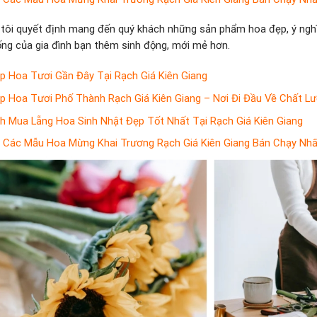
tôi quyết định mang đến quý khách những sản phẩm hoa đẹp, ý nghĩa,
ống của gia đình bạn thêm sinh động, mới mẻ hơn.
p Hoa Tươi Gần Đây Tại Rạch Giá Kiên Giang
p Hoa Tươi Phố Thành Rạch Giá Kiên Giang – Nơi Đi Đầu Về Chất L
h Mua Lẵng Hoa Sinh Nhật Đẹp Tốt Nhất Tại Rạch Giá Kiên Giang
 Các Mẫu Hoa Mừng Khai Trương Rạch Giá Kiên Giang Bán Chạy Nhấ