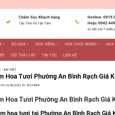
Chăm Sóc Khách hàng
Hotline: 0919.
Hoặc 0942.449
Tận Tình Và Tận Tâm
tư vấn 24/7 miễn 
A
BÓ HOA
HOA VIẾNG
HOA CHÚC MỪNG
HOA 
ƯỚI
GIỎ TRÁI CÂY
TIN TỨC
LIÊN HỆ
 - BÀI VIẾT
m Hoa Tươi Phường An Bình Rạch Giá Ki
 ON
23/09/2022
BY
BICTWEB
m Hoa Tươi Phường An Bình Rạch Giá K
m hoa tươi tại Phường An Bình Rạch Giá K