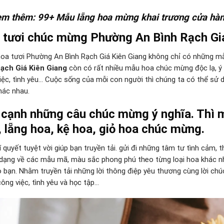
em thêm:
99+ Mẫu lẵng hoa mừng khai trương cửa hà
 tươi chúc mừng Phường An Bình Rạch Giá
oa tươi Phường An Bình Rạch Giá Kiên Giang không chỉ có những mẫ
ạch Giá Kiên Giang
còn có rất nhiều mẫu hoa chúc mừng độc lạ, ý
iệc, tình yêu… Cuộc sống của mỗi con người thì chúng ta có thể sử
hác nhau.
 cạnh những câu chúc mừng ý nghĩa. Thì m
 lẵng hoa, kệ hoa, giỏ hoa chúc mừng.
bí quyết tuyệt vời giúp bạn truyền tải. gửi đi những tâm tư tình cảm,
dạng về các mẫu mã, màu sắc phong phú theo từng loại hoa khác n
o bạn. Nhằm truyền tải những lời thông điệp yêu thương cùng lời c
công việc, tình yêu và học tập…