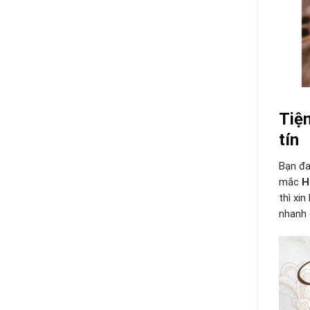
Tiệm
tín
Bạn đ
mắc
H
thì xi
nhanh 