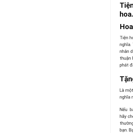
Tiệ
hoa
Hoa
Tiện h
nghĩa. 
nhân d
thuận 
phát đ
Tặng
Là một
nghĩa 
Nếu bạ
hãy ch
thường
bạn. B