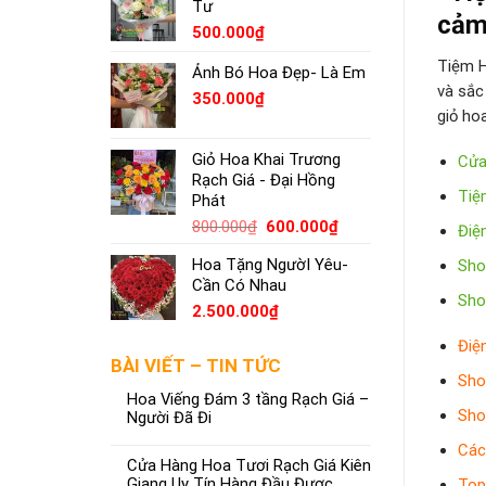
Tư
cảm
500.000
₫
Tiệm H
Ảnh Bó Hoa Đẹp- Là Em
và sắc
350.000
₫
giỏ ho
Giỏ Hoa Khai Trương
Cửa
Rạch Giá - Đại Hồng
Tiệ
Phát
800.000
₫
600.000
₫
Điệ
Hoa Tặng NgườI Yêu-
Sho
Cần Có Nhau
Sho
2.500.000
₫
Điệ
BÀI VIẾT – TIN TỨC
Sho
Hoa Viếng Đám 3 tầng Rạch Giá –
Sho
Người Đã Đi
Các
Cửa Hàng Hoa Tươi Rạch Giá Kiên
Giang Uy Tín Hàng Đầu Được
Top