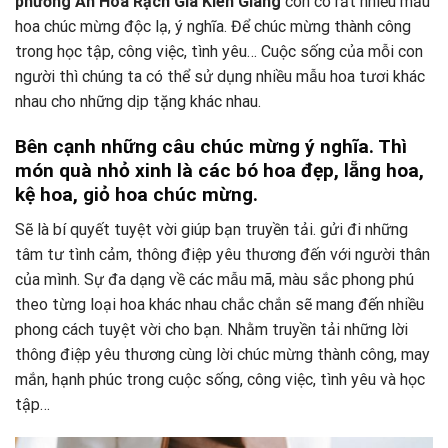
phường An Hòa Rạch Giá Kiên Giang
còn có rất nhiều mẫu
hoa chúc mừng độc lạ, ý nghĩa. Để chúc mừng thành công
trong học tập, công việc, tình yêu… Cuộc sống của mỗi con
người thì chúng ta có thể sử dụng nhiều mẫu hoa tươi khác
nhau cho những dịp tặng khác nhau.
Bên cạnh những câu chúc mừng ý nghĩa. Thì
món quà nhỏ xinh là các bó hoa đẹp, lẵng hoa,
kệ hoa, giỏ hoa chúc mừng.
Sẽ là bí quyết tuyệt vời giúp bạn truyền tải. gửi đi những
tâm tư tình cảm, thông điệp yêu thương đến với người thân
của mình. Sự đa dạng về các mẫu mã, màu sắc phong phú
theo từng loại hoa khác nhau chắc chắn sẽ mang đến nhiều
phong cách tuyệt vời cho bạn. Nhằm truyền tải những lời
thông điệp yêu thương cùng lời chúc mừng thành công, may
mắn, hạnh phúc trong cuộc sống, công việc, tình yêu và học
tập…