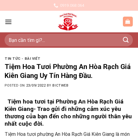
Skip
0919.068.064
to
content
Tìm
kiếm:
TIN TỨC - BÀI VIẾT
Tiệm Hoa Tươi Phường An Hòa Rạch Giá
Kiên Giang Uy Tín Hàng Đầu.
POSTED ON
23/09/2022
BY
BICTWEB
Tiệm hoa tươi tại Phường An Hòa Rạch Giá
Kiên Giang- T
rao gửi đi những cảm xúc yêu
thương của bạn đến cho những người thân yêu
nhất cuộc đời.
Tiệm Hoa tươi phường An Hòa Rạch Giá Kiên Giang là món