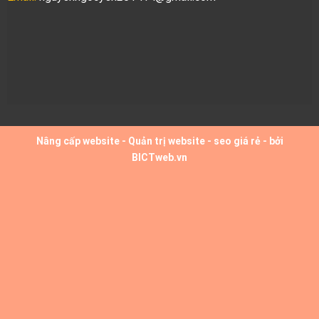
Nâng cấp website
-
Quản trị website
-
seo giá rẻ
- bởi
BICTweb.vn