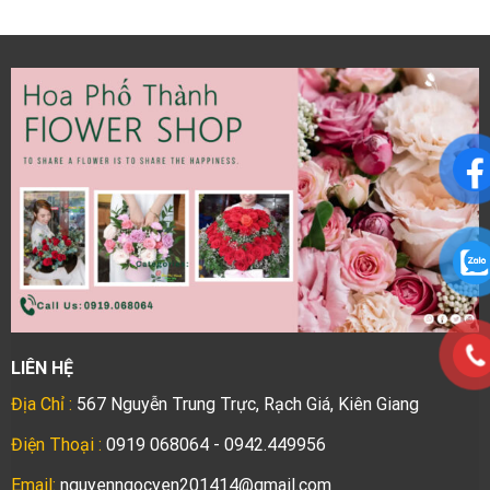
LIÊN HỆ
Địa Chỉ :
567 Nguyễn Trung Trực, Rạch Giá, Kiên Giang
Điện Thoại :
0919 068064 - 0942.449956
Email:
nguyenngocyen201414@gmail.com