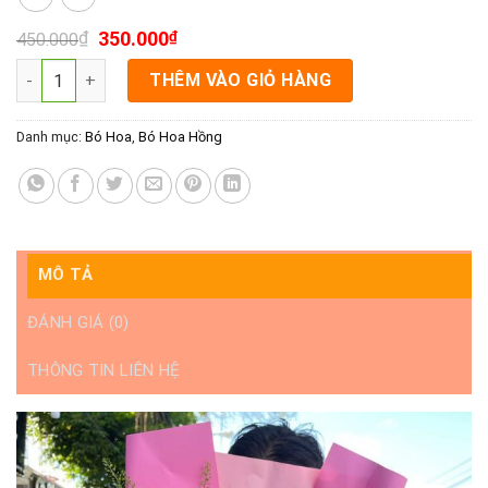
₫
350.000
₫
450.000
Bó hoa đẹp rạch giá - Hoa bó đẹp kiên Giang - sắc màu Hồng 
THÊM VÀO GIỎ HÀNG
Danh mục:
Bó Hoa
,
Bó Hoa Hồng
MÔ TẢ
ĐÁNH GIÁ (0)
THÔNG TIN LIÊN HỆ