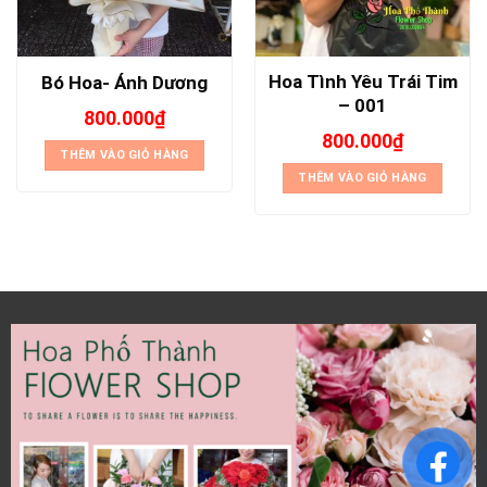
Hoa Tình Yêu Trái Tim
Bó Hoa- Ánh Dương
– 001
800.000
₫
800.000
₫
THÊM VÀO GIỎ HÀNG
THÊM VÀO GIỎ HÀNG