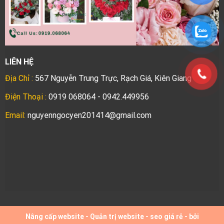
LIÊN HỆ
Địa Chỉ :
567 Nguyễn Trung Trực, Rạch Giá, Kiên Giang
Điện Thoại :
0919 068064 - 0942.449956
Email:
nguyenngocyen201414@gmail.com
Nâng cấp website
-
Quản trị website
-
seo giá rẻ
- bởi