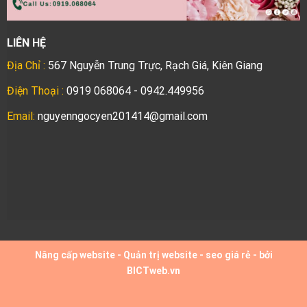
LIÊN HỆ
Địa Chỉ :
567 Nguyễn Trung Trực, Rạch Giá, Kiên Giang
Điện Thoại :
0919 068064 - 0942.449956
Email:
nguyenngocyen201414@gmail.com
Nâng cấp website
-
Quản trị website
-
seo giá rẻ
- bởi
BICTweb.vn