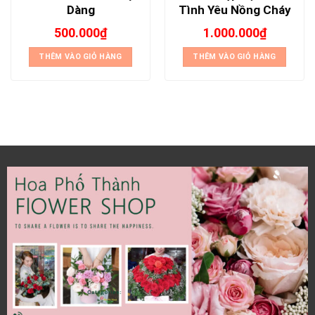
Dàng
Tình Yêu Nồng Cháy
500.000
₫
1.000.000
₫
THÊM VÀO GIỎ HÀNG
THÊM VÀO GIỎ HÀNG