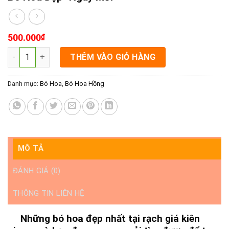
500.000
₫
Bó Hoa Đẹp- Ngày Mới số lượng
THÊM VÀO GIỎ HÀNG
Danh mục:
Bó Hoa
,
Bó Hoa Hồng
MÔ TẢ
ĐÁNH GIÁ (0)
THÔNG TIN LIÊN HỆ
Những bó hoa đẹp nhất tại rạch giá kiên