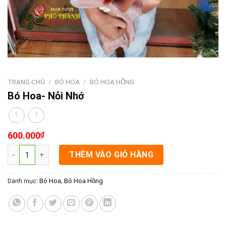
TRANG CHỦ
/
BÓ HOA
/
BÓ HOA HỒNG
Bó Hoa- Nỗi Nhớ
600.000
₫
Bó Hoa- Nỗi Nhớ số lượng
THÊM VÀO GIỎ HÀNG
Danh mục:
Bó Hoa
,
Bó Hoa Hồng