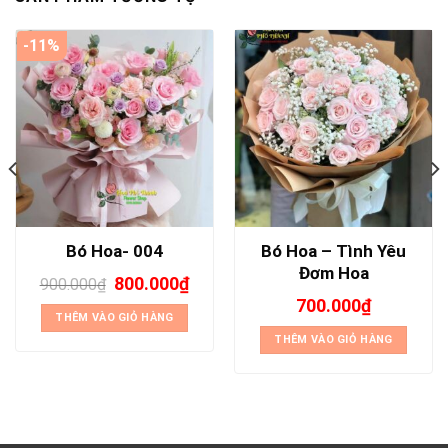
-11%
Bó Hoa – Tình Yêu
Bó Hoa- 004
Đơm Hoa
800.000
₫
900.000
₫
700.000
₫
THÊM VÀO GIỎ HÀNG
THÊM VÀO GIỎ HÀNG