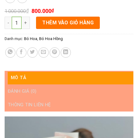
₫
800.000
₫
1.000.000
Bó hoa đẹp rạch giá - Ngày mới lên số lượng
THÊM VÀO GIỎ HÀNG
Danh mục:
Bó Hoa
,
Bó Hoa Hồng
MÔ TẢ
ĐÁNH GIÁ (0)
THÔNG TIN LIÊN HỆ