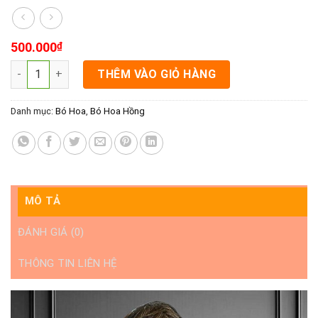
500.000
₫
Bó Hoa Đẹp-Size Lớn-Tình Yêu Vĩnh Cửu số lượng
THÊM VÀO GIỎ HÀNG
Danh mục:
Bó Hoa
,
Bó Hoa Hồng
MÔ TẢ
ĐÁNH GIÁ (0)
THÔNG TIN LIÊN HỆ