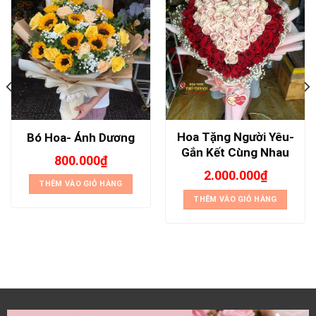
Hoa Tặng Người Yêu-
Bó Hoa- Ánh Dương
Gắn Kết Cùng Nhau
800.000
₫
2.000.000
₫
THÊM VÀO GIỎ HÀNG
THÊM VÀO GIỎ HÀNG