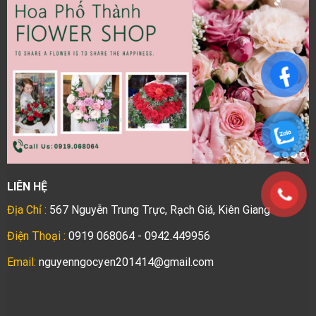
LIÊN HỆ
Địa Chỉ :
567 Nguyễn Trung Trực, Rạch Giá, Kiên Giang
Điện Thoại :
0919 068064 - 0942.449956
Email:
nguyenngocyen201414@gmail.com