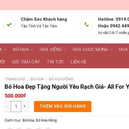
Chăm Sóc Khách hàng
Hotline: 0919.
Hoặc 0942.449
Tận Tình Và Tận Tâm
tư vấn 24/7 miễn 
A
BÓ HOA
HOA VIẾNG
HOA CHÚC MỪNG
HOA 
ƯỚI
GIỎ TRÁI CÂY
TIN TỨC
LIÊN HỆ
TRANG CHỦ
/
BÓ HOA
/
BÓ HOA HỒNG
Bó Hoa Đẹp Tặng Người Yêu Rạch Giá- All For 
500.000
₫
Bó Hoa Đẹp Tặng Người Yêu Rạch Giá- All For You số lượng
THÊM VÀO GIỎ HÀNG
Danh mục:
Bó Hoa
,
Bó Hoa Hồng