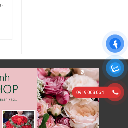
u-
Bó Hoa- Tình Yêu Dịu Dàng
500.000
₫
THÊM VÀO GIỎ HÀNG
0919.068.064