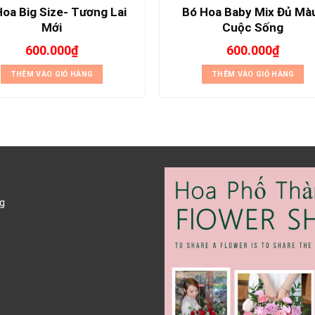
oa Big Size- Tương Lai
Bó Hoa Baby Mix Đủ Mà
Mới
Cuộc Sống
600.000
₫
600.000
₫
THÊM VÀO GIỎ HÀNG
THÊM VÀO GIỎ HÀNG
g