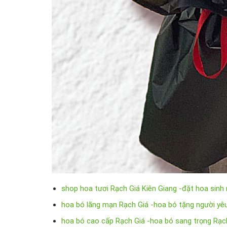
shop hoa tươi Rạch Giá Kiên Giang -đặt hoa sinh
hoa bó lãng mạn Rạch Giá -hoa bó tặng người yê
hoa bó cao cấp Rạch Giá -hoa bó sang trọng Rạc