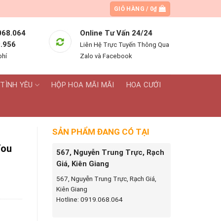
GIỎ HÀNG /
0
₫
068.064
Online Tư Vấn 24/24
.956
Liên Hệ Trực Tuyến Thông Qua
phí
Zalo và Facebook
TÌNH YÊU
HỘP HOA MÃI MÃI
HOA CƯỚI
SẢN PHẨM ĐANG CÓ TẠI
You
567, Nguyễn Trung Trực, Rạch
Giá, Kiên Giang
567, Nguyễn Trung Trực, Rạch Giá,
Kiên Giang
Hotline: 0919.068.064