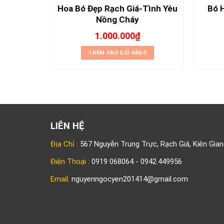
Hoa Bó Đẹp Rạch Giá-Tình Yêu
Bó H
You
Nồng Cháy
1.000.000
₫
NG
THÊM VÀO GIỎ HÀNG
LIÊN HỆ
Địa Chỉ :
567 Nguyễn Trung Trực, Rạch Giá, Kiên Gian
Điện Thoại :
0919 068064 - 0942.449956
Email:
nguyenngocyen201414@gmail.com