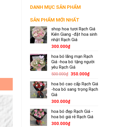
DANH MỤC SẢN PHẨM
SẢN PHẨM MỚI NHẤT
shop hoa tươi Rạch Giá
Kiên Giang -đặt hoa sinh
nhật Rạch Giá
300.000
₫
hoa bó lãng mạn Rạch
Giá -hoa bó tặng người
yêu Rạch Giá
500.000
₫
350.000
₫
hoa bó cao cấp Rạch Giá
-hoa bó sang trọng Rạch
Giá
300.000
₫
hoa bó đẹp Rạch Giá -
hoa bó giá rẻ Rạch Giá
300.000
₫