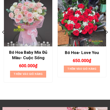
Bó Hoa Baby Mix Đủ
Bó Hoa- Love You
Màu- Cuộc Sống
650.000
₫
600.000
₫
THÊM VÀO GIỎ HÀNG
THÊM VÀO GIỎ HÀNG