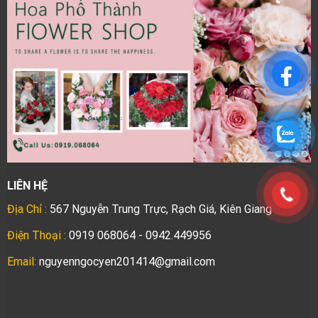
LIÊN HỆ
Địa Chỉ :
567 Nguyễn Trung Trực, Rạch Giá, Kiên Giang
Điện Thoại :
0919 068064 - 0942.449956
Email:
nguyenngocyen201414@gmail.com