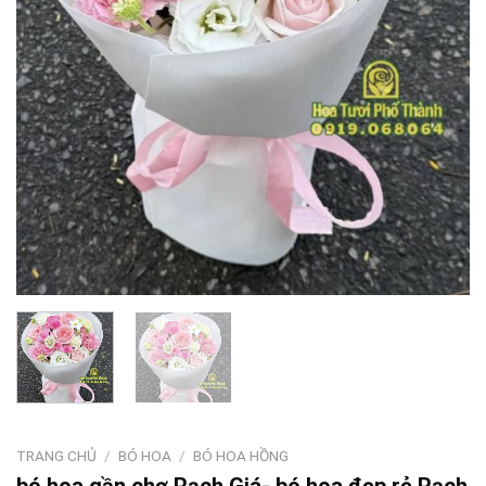
TRANG CHỦ
/
BÓ HOA
/
BÓ HOA HỒNG
bó hoa gần chợ Rạch Giá- bó hoa đẹp rẻ Rạch