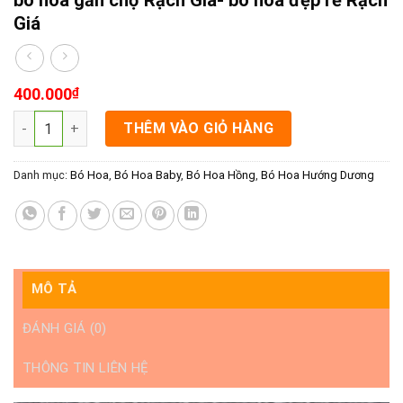
Giá
400.000
₫
bó hoa gần chợ Rạch Giá- bó hoa đẹp rẻ Rạch Giá số lượng
THÊM VÀO GIỎ HÀNG
Danh mục:
Bó Hoa
,
Bó Hoa Baby
,
Bó Hoa Hồng
,
Bó Hoa Hướng Dương
MÔ TẢ
ĐÁNH GIÁ (0)
THÔNG TIN LIÊN HỆ