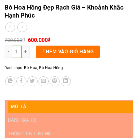
Bó Hoa Hồng Đẹp Rạch Giá – Khoảnh Khắc
Hạnh Phúc
₫
600.000
₫
700.000
Bó Hoa Hồng Đẹp Rạch Giá - Khoảnh Khắc Hạnh Phúc số lượng
THÊM VÀO GIỎ HÀNG
Danh mục:
Bó Hoa
,
Bó Hoa Hồng
MÔ TẢ
ĐÁNH GIÁ (0)
THÔNG TIN LIÊN HỆ