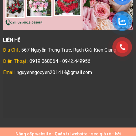
LIÊN HỆ
Địa Chỉ :
567 Nguyễn Trung Trực, Rạch Giá, Kiên Giang
Điện Thoại :
0919 068064 - 0942.449956
Email:
nguyenngocyen201414@gmail.com
Nâng cấp website
-
Quản trị website
-
seo giá rẻ
- bởi