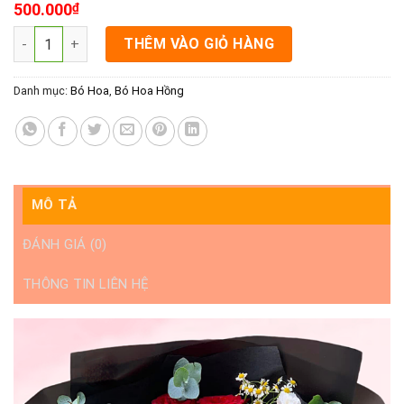
500.000
₫
Bó Hoa Hồng Đẹp- Tấm Chân Tình số lượng
THÊM VÀO GIỎ HÀNG
Danh mục:
Bó Hoa
,
Bó Hoa Hồng
MÔ TẢ
ĐÁNH GIÁ (0)
THÔNG TIN LIÊN HỆ