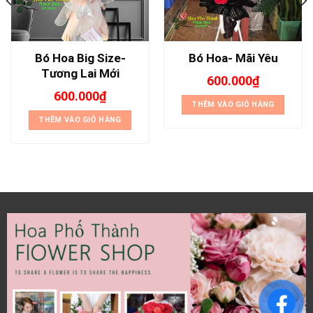
Bó Hoa Big Size-
Bó Hoa- Mãi Yêu
Tương Lai Mới
600.000
₫
600.000
₫
THÊM VÀO GIỎ HÀNG
THÊM VÀO GIỎ HÀNG