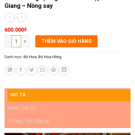
Giang – Nồng say
600.000
₫
Bó hoa hồng rạch giá - Bó hoa đẹp kiên Giang - Nồng say số l
THÊM VÀO GIỎ HÀNG
Danh mục:
Bó Hoa
,
Bó Hoa Hồng
MÔ TẢ
ĐÁNH GIÁ (0)
THÔNG TIN LIÊN HỆ