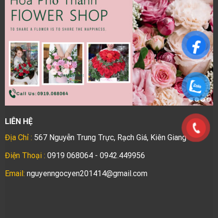
LIÊN HỆ
Địa Chỉ :
567 Nguyễn Trung Trực, Rạch Giá, Kiên Giang
Điện Thoại :
0919 068064 - 0942.449956
Email:
nguyenngocyen201414@gmail.com