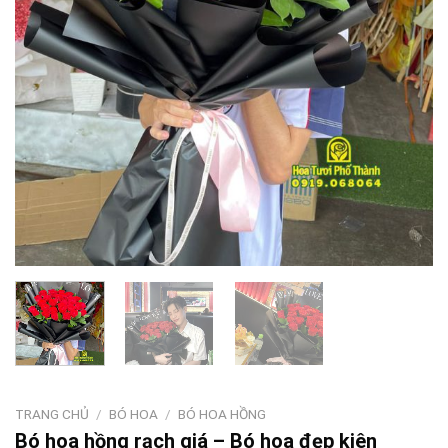
TRANG CHỦ
/
BÓ HOA
/
BÓ HOA HỒNG
Bó hoa hồng rạch giá – Bó hoa đẹp kiên