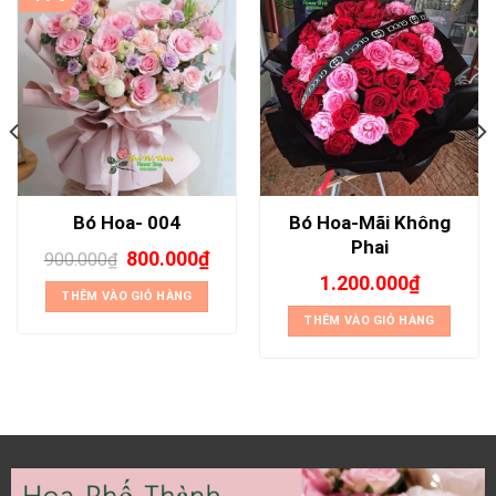
Bó Hoa-Mãi Không
Bó Hoa- 004
Phai
800.000
₫
900.000
₫
1.200.000
₫
THÊM VÀO GIỎ HÀNG
THÊM VÀO GIỎ HÀNG