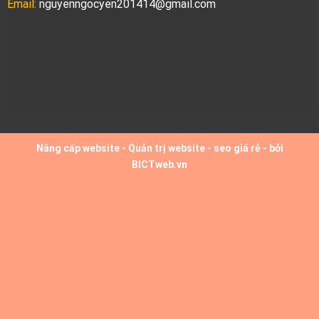
Email:
nguyenngocyen201414@gmail.com
Nâng cấp website
-
Quản trị website
-
seo giá rẻ
- bởi
BICTweb.vn