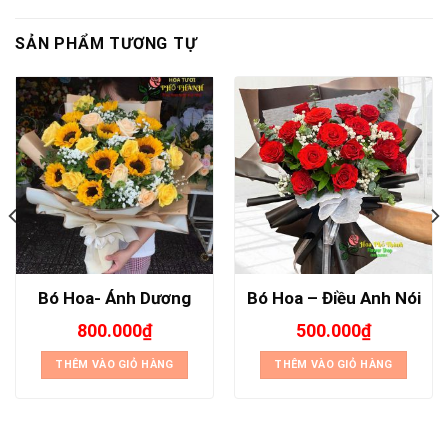
SẢN PHẨM TƯƠNG TỰ
Bó Hoa- Ánh Dương
Bó Hoa – Điều Anh Nói
800.000
₫
500.000
₫
THÊM VÀO GIỎ HÀNG
THÊM VÀO GIỎ HÀNG