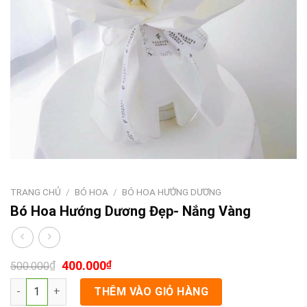
TRANG CHỦ
/
BÓ HOA
/
BÓ HOA HƯỚNG DƯƠNG
Bó Hoa Hướng Dương Đẹp- Nắng Vàng
₫
400.000
₫
500.000
Bó Hoa Hướng Dương Đẹp- Nắng Vàng số lượng
THÊM VÀO GIỎ HÀNG