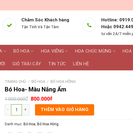
Chăm Sóc Khách hàng
Hotline: 0919.
Hoặc 0942.449
Tận Tình Và Tận Tâm
tư vấn 24/7 miễn 
A
BÓ HOA
HOA VIẾNG
HOA CHÚC MỪNG
HOA 
ƯỚI
GIỎ TRÁI CÂY
TIN TỨC
LIÊN HỆ
TRANG CHỦ
/
BÓ HOA
/
BÓ HOA HỒNG
Bó Hoa- Màu Nắng Ấm
₫
800.000
₫
1.000.000
Bó Hoa- Màu Nắng Ấm số lượng
THÊM VÀO GIỎ HÀNG
Danh mục:
Bó Hoa
,
Bó Hoa Hồng