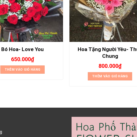
Hoa Tặng Người Yêu- Th
Bó Hoa- Love You
Chung
650.000
₫
800.000
₫
THÊM VÀO GIỎ HÀNG
THÊM VÀO GIỎ HÀNG
g