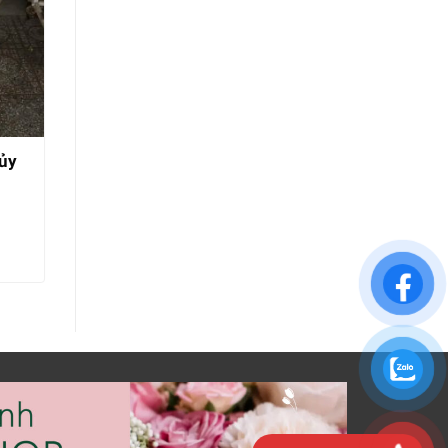
ủy
Bó Hoa- 004
800.000
₫
900.000
₫
THÊM VÀO GIỎ HÀNG