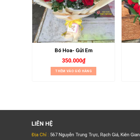
ơng Lai
Bó Hoa- Gửi Em
350.000
₫
THÊM VÀO GIỎ HÀNG
NG
LIÊN HỆ
Địa Chỉ :
567 Nguyễn Trung Trực, Rạch Giá, Kiên Gian