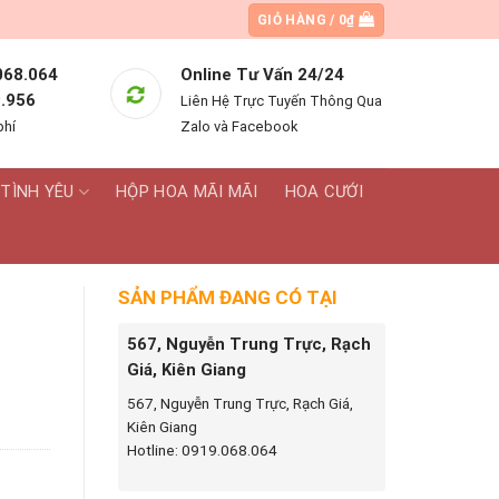
GIỎ HÀNG /
0
₫
068.064
Online Tư Vấn 24/24
.956
Liên Hệ Trực Tuyến Thông Qua
phí
Zalo và Facebook
TÌNH YÊU
HỘP HOA MÃI MÃI
HOA CƯỚI
SẢN PHẨM ĐANG CÓ TẠI
567, Nguyễn Trung Trực, Rạch
Giá, Kiên Giang
567, Nguyễn Trung Trực, Rạch Giá,
Kiên Giang
Hotline: 0919.068.064