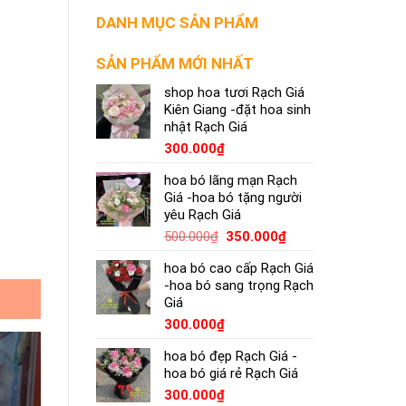
DANH MỤC SẢN PHẨM
SẢN PHẨM MỚI NHẤT
shop hoa tươi Rạch Giá
Kiên Giang -đặt hoa sinh
nhật Rạch Giá
300.000
₫
hoa bó lãng mạn Rạch
Giá -hoa bó tặng người
yêu Rạch Giá
500.000
₫
350.000
₫
hoa bó cao cấp Rạch Giá
-hoa bó sang trọng Rạch
Giá
300.000
₫
hoa bó đẹp Rạch Giá -
hoa bó giá rẻ Rạch Giá
300.000
₫