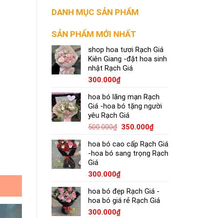
DANH MỤC SẢN PHẨM
SẢN PHẨM MỚI NHẤT
shop hoa tươi Rạch Giá
Kiên Giang -đặt hoa sinh
nhật Rạch Giá
300.000
₫
hoa bó lãng mạn Rạch
Giá -hoa bó tặng người
yêu Rạch Giá
500.000
₫
350.000
₫
hoa bó cao cấp Rạch Giá
-hoa bó sang trọng Rạch
Giá
300.000
₫
hoa bó đẹp Rạch Giá -
hoa bó giá rẻ Rạch Giá
300.000
₫