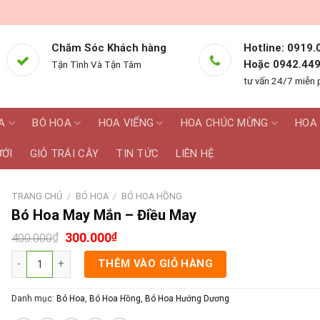
Chăm Sóc Khách hàng
Hotline: 0919.
Hoặc 0942.449
Tận Tình Và Tận Tâm
tư vấn 24/7 miễn 
A
BÓ HOA
HOA VIẾNG
HOA CHÚC MỪNG
HOA 
ƯỚI
GIỎ TRÁI CÂY
TIN TỨC
LIÊN HỆ
TRANG CHỦ
/
BÓ HOA
/
BÓ HOA HỒNG
Bó Hoa May Mắn – Điều May
₫
300.000
₫
400.000
Bó Hoa May Mắn - Điều May số lượng
THÊM VÀO GIỎ HÀNG
Danh mục:
Bó Hoa
,
Bó Hoa Hồng
,
Bó Hoa Hướng Dương