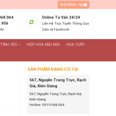
GIỎ HÀNG /
0
₫
068.064
Online Tư Vấn 24/24
.956
Liên Hệ Trực Tuyến Thông Qua
phí
Zalo và Facebook
TÌNH YÊU
HỘP HOA MÃI MÃI
HOA CƯỚI
SẢN PHẨM ĐANG CÓ TẠI
567, Nguyễn Trung Trực, Rạch
Giá, Kiên Giang
567, Nguyễn Trung Trực, Rạch Giá,
Kiên Giang
Hotline: 0919.068.064