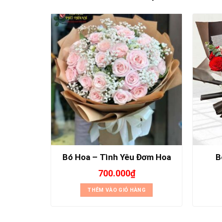
 Gắn Kết
Bó Hoa – Tình Yêu Đơm Hoa
B
700.000
₫
THÊM VÀO GIỎ HÀNG
NG