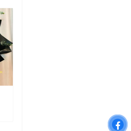
Hoa Tình Yêu Trái Tim – 001
800.000
₫
THÊM VÀO GIỎ HÀNG