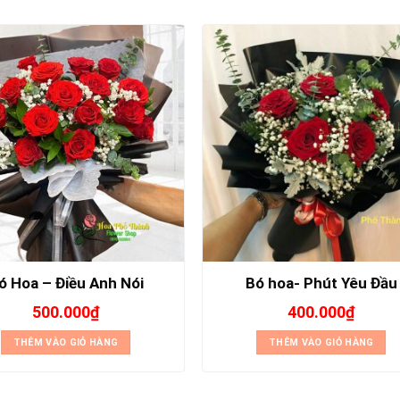
ó Hoa – Điều Anh Nói
Bó hoa- Phút Yêu Đầu
500.000
₫
400.000
₫
THÊM VÀO GIỎ HÀNG
THÊM VÀO GIỎ HÀNG