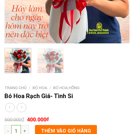
TRANG CHỦ
/
BÓ HOA
/
BÓ HOA HỒNG
Bó Hoa Rạch Giá- Tình Si
₫
400.000
₫
500.000
Bó Hoa Rạch Giá- Tình Si số lượng
THÊM VÀO GIỎ HÀNG