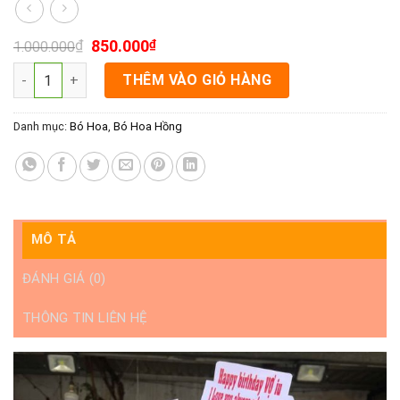
₫
850.000
₫
1.000.000
Bó Hoa Tặng Rạch Giá - Ngày Đến Bên Em số lượng
THÊM VÀO GIỎ HÀNG
Danh mục:
Bó Hoa
,
Bó Hoa Hồng
MÔ TẢ
ĐÁNH GIÁ (0)
THÔNG TIN LIÊN HỆ