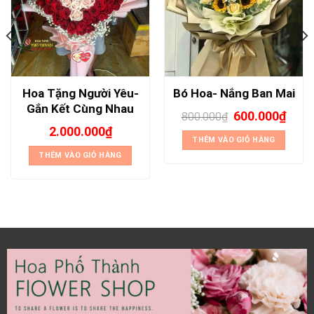
Hoa Tặng Người Yêu-
Bó Hoa- Nắng Ban Mai
Gắn Kết Cùng Nhau
600.000
₫
800.000
₫
2.000.000
₫
THÊM VÀO GIỎ HÀNG
THÊM VÀO GIỎ HÀNG