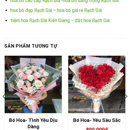
hoa bó cao cấp Rạch Giá -hoa bó sang trọng Rạch Giá
hoa bó đẹp Rạch Giá – hoa bó giá rẻ Rạch Giá
tiệm hoa Rạch Giá Kiên Giang – đặt hoa Rạch Giá
SẢN PHẨM TƯƠNG TỰ
Bó Hoa- Tình Yêu Dịu
Bó Hoa- Yêu Sâu Sắc
Dàng
800.000
₫