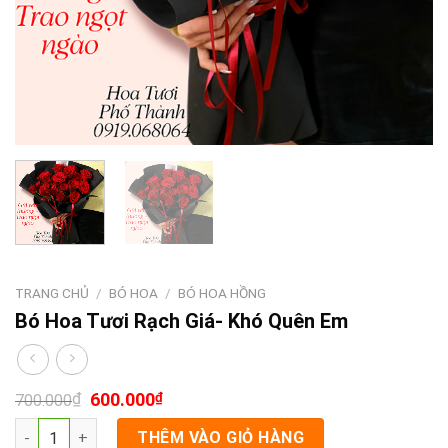
TRANG CHỦ
/
BÓ HOA
/
BÓ HOA HỒNG
Bó Hoa Tươi Rạch Giá- Khó Quên Em
₫
600.000
₫
700.000
Bó Hoa Tươi Rạch Giá- Khó Quên Em số lượng
THÊM VÀO GIỎ HÀNG