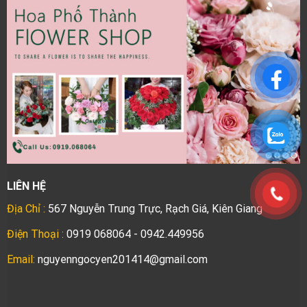
LIÊN HỆ
Địa Chỉ :
567 Nguyễn Trung Trực, Rạch Giá, Kiên Giang
Điện Thoại :
0919 068064 - 0942.449956
Email:
nguyenngocyen201414@gmail.com