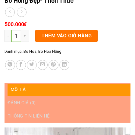
Bó Hồng Đẹp- Thổn Thức
500.000
₫
Bó Hồng Đẹp- Thổn Thức số lượng
THÊM VÀO GIỎ HÀNG
Danh mục:
Bó Hoa
,
Bó Hoa Hồng
MÔ TẢ
ĐÁNH GIÁ (0)
THÔNG TIN LIÊN HỆ