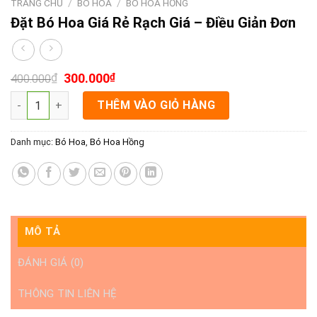
TRANG CHỦ
/
BÓ HOA
/
BÓ HOA HỒNG
Đặt Bó Hoa Giá Rẻ Rạch Giá – Điều Giản Đơn
₫
300.000
₫
400.000
Đặt Bó Hoa Giá Rẻ Rạch Giá - Điều Giản Đơn số lượng
THÊM VÀO GIỎ HÀNG
Danh mục:
Bó Hoa
,
Bó Hoa Hồng
MÔ TẢ
ĐÁNH GIÁ (0)
THÔNG TIN LIÊN HỆ