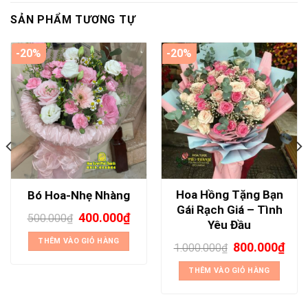
SẢN PHẨM TƯƠNG TỰ
-20%
-20%
Hoa Hồng Tặng Bạn
Bó Hoa-Nhẹ Nhàng
Gái Rạch Giá – Tình
400.000
₫
500.000
₫
Yêu Đầu
THÊM VÀO GIỎ HÀNG
800.000
₫
1.000.000
₫
THÊM VÀO GIỎ HÀNG