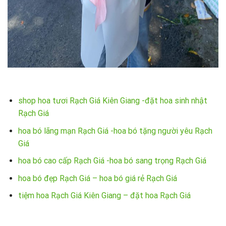
shop hoa tươi Rạch Giá Kiên Giang -đặt hoa sinh nhật
Rạch Giá
hoa bó lãng mạn Rạch Giá -hoa bó tặng người yêu Rạch
Giá
hoa bó cao cấp Rạch Giá -hoa bó sang trọng Rạch Giá
hoa bó đẹp Rạch Giá – hoa bó giá rẻ Rạch Giá
tiệm hoa Rạch Giá Kiên Giang – đặt hoa Rạch Giá