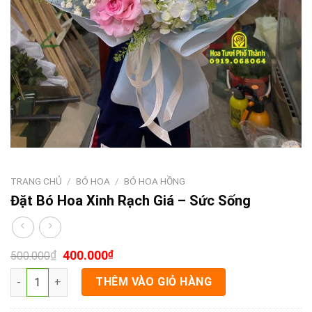
TRANG CHỦ
/
BÓ HOA
/
BÓ HOA HỒNG
Đặt Bó Hoa Xinh Rạch Giá – Sức Sống
₫
400.000
₫
500.000
Đặt Bó Hoa Xinh Rạch Giá - Sức Sống số lượng
THÊM VÀO GIỎ HÀNG