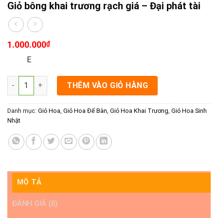
Giỏ bông khai trương rạch giá – Đại phát tài
1.000.000
₫
E
Giỏ bông khai trương rạch giá - Đại phát tài số lượng
THÊM VÀO GIỎ HÀNG
Danh mục:
Giỏ Hoa
,
Giỏ Hoa Để Bàn
,
Giỏ Hoa Khai Trương
,
Giỏ Hoa Sinh
Nhật
MÔ TẢ
ĐÁNH GIÁ (0)