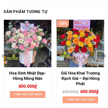
SẢN PHẨM TƯƠNG TỰ
-25%
Hoa Sinh Nhật Đẹp-
Giỏ Hoa Khai Trương
Hồng Nồng Nàn
Rạch Giá – Đại Hồng
Phát
800.000
₫
600.000
₫
800.000
₫
THÊM VÀO GIỎ HÀNG
THÊM VÀO GIỎ HÀNG