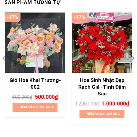
SẢN PHẨM TƯƠNG TỰ
-17%
-17%
Giỏ Hoa Khai Trương-
Hoa Sinh Nhật Đẹp
002
Rạch Giá -Tình Đậm
Sâu
500.000
₫
600.000
₫
1.000.000
₫
1.200.000
₫
THÊM VÀO GIỎ HÀNG
THÊM VÀO GIỎ HÀNG