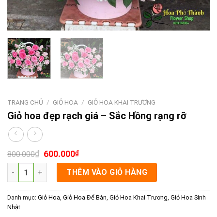
TRANG CHỦ
/
GIỎ HOA
/
GIỎ HOA KHAI TRƯƠNG
Giỏ hoa đẹp rạch giá – Sắc Hồng rạng rỡ
₫
600.000
₫
800.000
Giỏ hoa đẹp rạch giá - Sắc Hồng rạng rỡ số lượng
THÊM VÀO GIỎ HÀNG
Danh mục:
Giỏ Hoa
,
Giỏ Hoa Để Bàn
,
Giỏ Hoa Khai Trương
,
Giỏ Hoa Sinh
Nhật