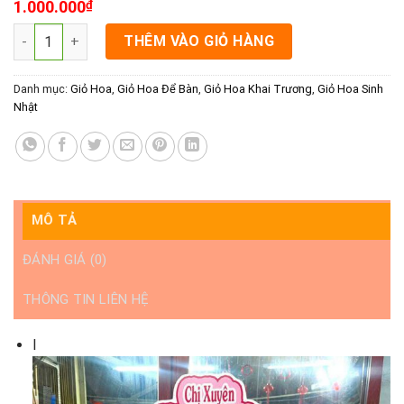
1.000.000
₫
Giỏ hoa tươi khai trương rạch giá - Lời chúc thành công số lượ
THÊM VÀO GIỎ HÀNG
Danh mục:
Giỏ Hoa
,
Giỏ Hoa Để Bàn
,
Giỏ Hoa Khai Trương
,
Giỏ Hoa Sinh
Nhật
MÔ TẢ
ĐÁNH GIÁ (0)
THÔNG TIN LIÊN HỆ
I