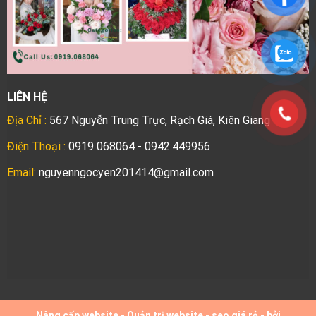
LIÊN HỆ
Địa Chỉ :
567 Nguyễn Trung Trực, Rạch Giá, Kiên Giang
Điện Thoại :
0919 068064 - 0942.449956
Email:
nguyenngocyen201414@gmail.com
Nâng cấp website
-
Quản trị website
-
seo giá rẻ
- bởi