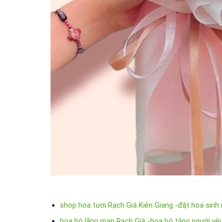
shop hoa tươi Rạch Giá Kiên Giang -đặt hoa sinh
hoa bó lãng mạn Rạch Giá -hoa bó tặng người yê