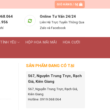
GIỎ HÀNG /
0
₫
068.064
Online Tư Vấn 24/24
.956
Liên Hệ Trực Tuyến Thông Qua
phí
Zalo và Facebook
TÌNH YÊU
HỘP HOA MÃI MÃI
HOA CƯỚI
SẢN PHẨM ĐANG CÓ TẠI
567, Nguyễn Trung Trực, Rạch
Giá, Kiên Giang
567, Nguyễn Trung Trực, Rạch Giá,
Kiên Giang
Hotline: 0919.068.064