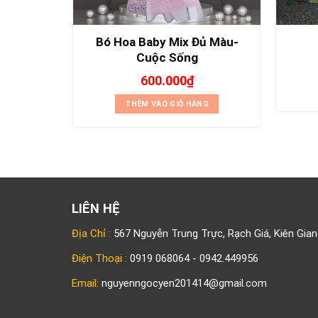
Bó Hoa Baby Mix Đủ Màu-
Em
Cuộc Sống
600.000
₫
NG
THÊM VÀO GIỎ HÀNG
LIÊN HỆ
Địa Chỉ :
567 Nguyễn Trung Trực, Rạch Giá, Kiên Gian
Điện Thoại :
0919 068064 - 0942.449956
Email:
nguyenngocyen201414@gmail.com