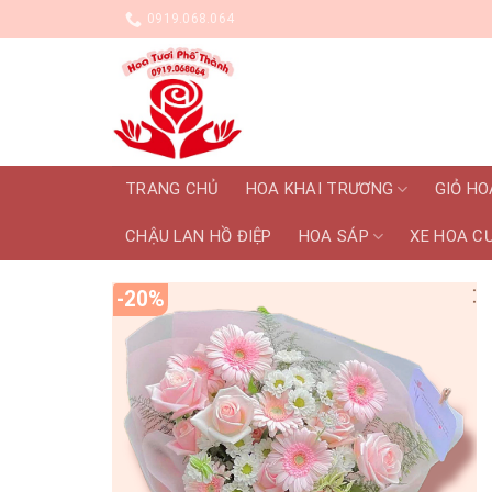
Skip
0919.068.064
to
content
TRANG CHỦ
HOA KHAI TRƯƠNG
GIỎ HO
CHẬU LAN HỒ ĐIỆP
HOA SÁP
XE HOA C
-20%