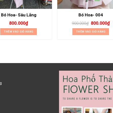
Bó Hoa- Sâu Lắng
Bó Hoa- 004
800.000
₫
800.000
₫
900.000
₫
THÊM VÀO GIỎ HÀNG
THÊM VÀO GIỎ HÀNG
g