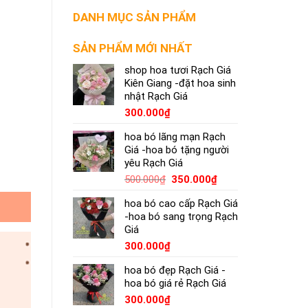
DANH MỤC SẢN PHẨM
SẢN PHẨM MỚI NHẤT
shop hoa tươi Rạch Giá
Kiên Giang -đặt hoa sinh
nhật Rạch Giá
300.000
₫
hoa bó lãng mạn Rạch
Giá -hoa bó tặng người
yêu Rạch Giá
500.000
₫
350.000
₫
hoa bó cao cấp Rạch Giá
-hoa bó sang trọng Rạch
Giá
300.000
₫
hoa bó đẹp Rạch Giá -
hoa bó giá rẻ Rạch Giá
300.000
₫