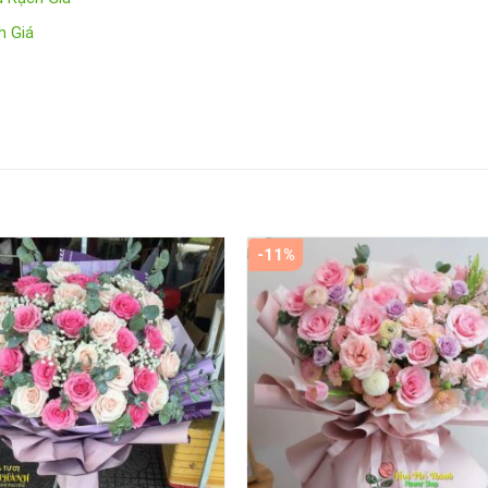
h Giá
-11%