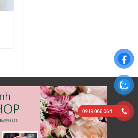
Hoa Tặng Người Yêu- Thủy
Chung
800.000
₫
THÊM VÀO GIỎ HÀNG
0919.068.064