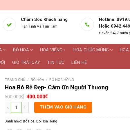
Chăm Sóc Khách hàng
Hotline: 0919.
Hoặc 0942.449
Tận Tình Và Tận Tâm
tư vấn 24/7 miễn 
A
BÓ HOA
HOA VIẾNG
HOA CHÚC MỪNG
HOA 
ƯỚI
GIỎ TRÁI CÂY
TIN TỨC
LIÊN HỆ
TRANG CHỦ
/
BÓ HOA
/
BÓ HOA HỒNG
Hoa Bó Rẻ Đẹp- Cám Ơn Người Thương
₫
400.000
₫
500.000
Hoa Bó Rẻ Đẹp- Cám Ơn Người Thương số lượng
THÊM VÀO GIỎ HÀNG
Danh mục:
Bó Hoa
,
Bó Hoa Hồng