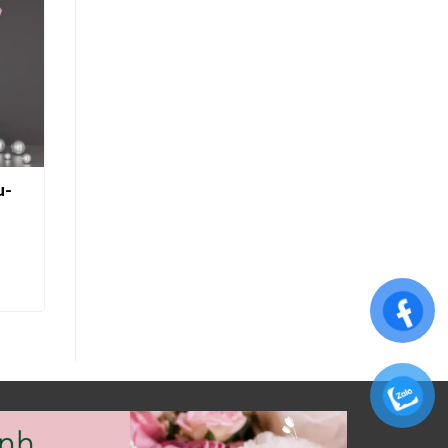
u-
Bó Hoa-Mãi Không Phai
1.200.000
₫
THÊM VÀO GIỎ HÀNG