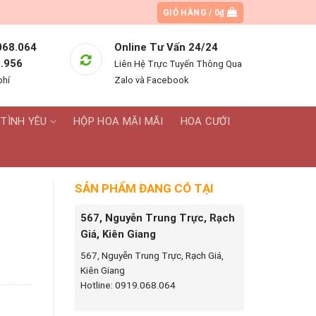
GIỎ HÀNG /
0
₫
068.064
Online Tư Vấn 24/24
.956
Liên Hệ Trực Tuyến Thông Qua
phí
Zalo và Facebook
TÌNH YÊU
HỘP HOA MÃI MÃI
HOA CƯỚI
SẢN PHẨM ĐANG CÓ TẠI
567, Nguyễn Trung Trực, Rạch
Giá, Kiên Giang
567, Nguyễn Trung Trực, Rạch Giá,
Kiên Giang
Hotline: 0919.068.064