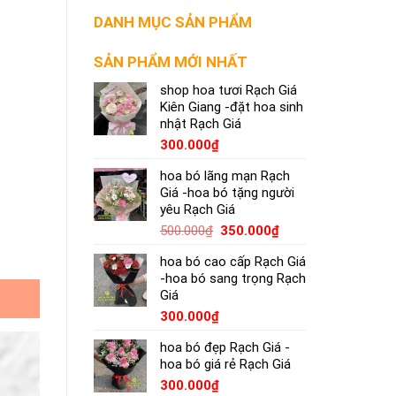
DANH MỤC SẢN PHẨM
SẢN PHẨM MỚI NHẤT
shop hoa tươi Rạch Giá
Kiên Giang -đặt hoa sinh
nhật Rạch Giá
300.000
₫
hoa bó lãng mạn Rạch
Giá -hoa bó tặng người
yêu Rạch Giá
500.000
₫
350.000
₫
hoa bó cao cấp Rạch Giá
-hoa bó sang trọng Rạch
Giá
300.000
₫
hoa bó đẹp Rạch Giá -
hoa bó giá rẻ Rạch Giá
300.000
₫