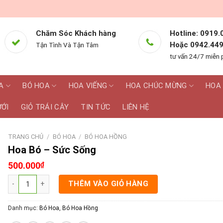
Chăm Sóc Khách hàng
Hotline: 0919.
Hoặc 0942.449
Tận Tình Và Tận Tâm
tư vấn 24/7 miễn 
A
BÓ HOA
HOA VIẾNG
HOA CHÚC MỪNG
HOA 
ƯỚI
GIỎ TRÁI CÂY
TIN TỨC
LIÊN HỆ
TRANG CHỦ
/
BÓ HOA
/
BÓ HOA HỒNG
Hoa Bó – Sức Sống
500.000
₫
Hoa Bó - Sức Sống số lượng
THÊM VÀO GIỎ HÀNG
Danh mục:
Bó Hoa
,
Bó Hoa Hồng