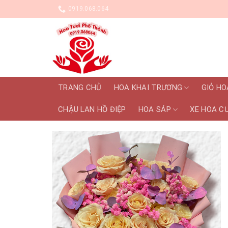
Skip
0919.068.064
to
content
TRANG CHỦ
HOA KHAI TRƯƠNG
GIỎ HO
CHẬU LAN HỒ ĐIỆP
HOA SÁP
XE HOA C