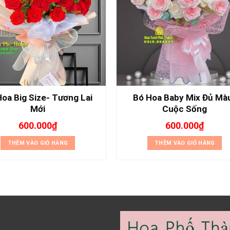
oa Big Size- Tương Lai
Bó Hoa Baby Mix Đủ Mà
Mới
Cuộc Sống
600.000
₫
600.000
₫
THÊM VÀO GIỎ HÀNG
THÊM VÀO GIỎ HÀNG