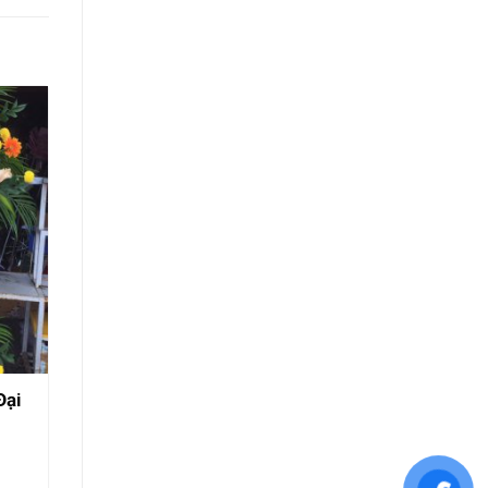
Đại
Hoa Chúc Mừng Khai Trương
Rạch Giá – Đại Thành Công
Mới
1.500.000
₫