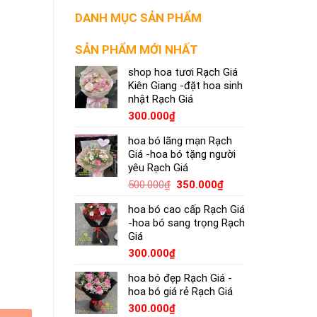
DANH MỤC SẢN PHẨM
SẢN PHẨM MỚI NHẤT
shop hoa tươi Rạch Giá
Kiên Giang -đặt hoa sinh
nhật Rạch Giá
300.000
₫
hoa bó lãng mạn Rạch
Giá -hoa bó tặng người
yêu Rạch Giá
500.000
₫
350.000
₫
hoa bó cao cấp Rạch Giá
-hoa bó sang trọng Rạch
Giá
300.000
₫
hoa bó đẹp Rạch Giá -
hoa bó giá rẻ Rạch Giá
300.000
₫