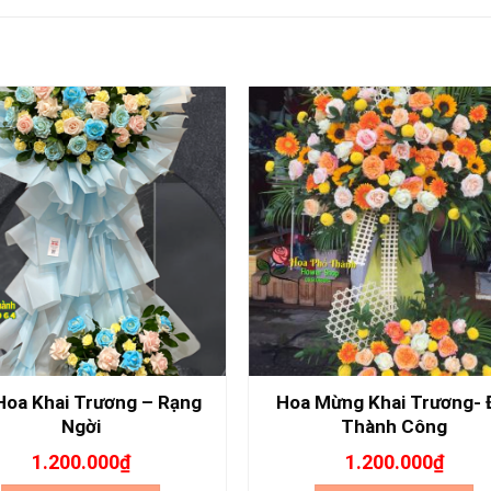
Hoa Khai Trương – Rạng
Hoa Mừng Khai Trương- 
Ngời
Thành Công
1.200.000
₫
1.200.000
₫