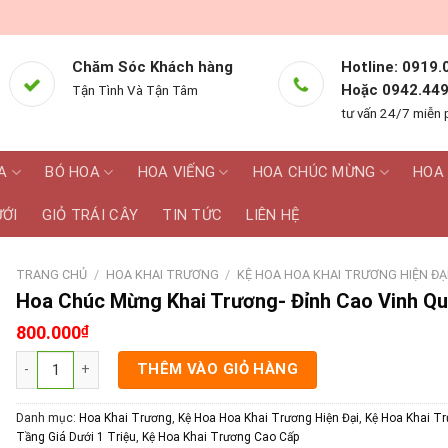
Chăm Sóc Khách hàng
Hotline: 0919.
Hoặc 0942.449
Tận Tình Và Tận Tâm
tư vấn 24/7 miễn 
A
BÓ HOA
HOA VIẾNG
HOA CHÚC MỪNG
HOA 
ƯỚI
GIỎ TRÁI CÂY
TIN TỨC
LIÊN HỆ
TRANG CHỦ
/
HOA KHAI TRƯƠNG
/
KỆ HOA HOA KHAI TRƯƠNG HIỆN ĐẠ
Hoa Chúc Mừng Khai Trương- Đỉnh Cao Vinh Q
800.000
₫
Hoa Chúc Mừng Khai Trương- Đỉnh Cao Vinh Quang số lượng
THÊM VÀO GIỎ HÀNG
Danh mục:
Hoa Khai Trương
,
Kệ Hoa Hoa Khai Trương Hiện Đại
,
Kệ Hoa Khai T
Tầng Giá Dưới 1 Triệu
,
Kệ Hoa Khai Trương Cao Cấp