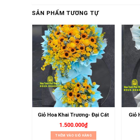
SẢN PHẨM TƯƠNG TỰ
 Hòa Với
Giỏ 
Giỏ Hoa Khai Trương- Đại Cát
1.500.000
₫
THÊM VÀO GIỎ HÀNG