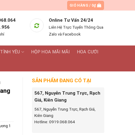
GIỎ HÀNG /
0
₫
068.064
Online Tư Vấn 24/24
.956
Liên Hệ Trực Tuyến Thông Qua
phí
Zalo và Facebook
TÌNH YÊU
HỘP HOA MÃI MÃI
HOA CƯỚI
SẢN PHẨM ĐANG CÓ TẠI
I
uang
567, Nguyễn Trung Trực, Rạch
Giá, Kiên Giang
567, Nguyễn Trung Trực, Rạch Giá,
Kiên Giang
Hotline: 0919.068.064
rương 1