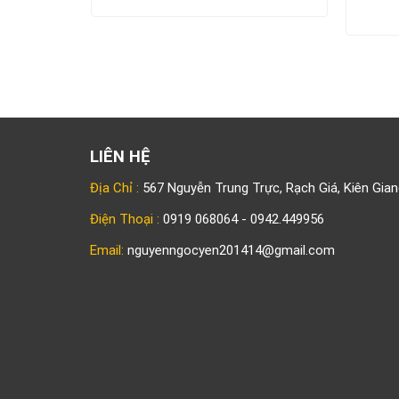
NG
LIÊN HỆ
Địa Chỉ :
567 Nguyễn Trung Trực, Rạch Giá, Kiên Gian
Điện Thoại :
0919 068064 - 0942.449956
Email:
nguyenngocyen201414@gmail.com