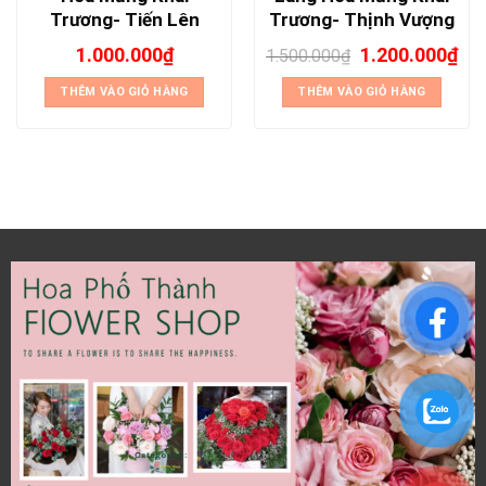
Trương- Tiến Lên
Trương- Thịnh Vượng
1.000.000
₫
1.200.000
₫
1.500.000
₫
THÊM VÀO GIỎ HÀNG
THÊM VÀO GIỎ HÀNG