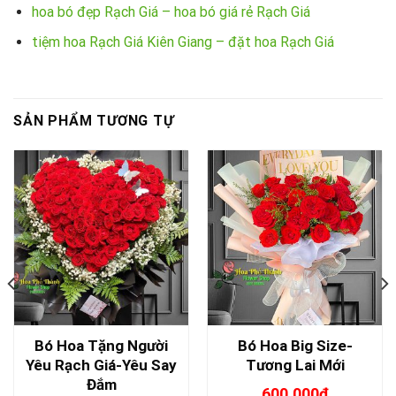
hoa bó đẹp Rạch Giá – hoa bó giá rẻ Rạch Giá
tiệm hoa Rạch Giá Kiên Giang – đặt hoa Rạch Giá
SẢN PHẨM TƯƠNG TỰ
Bó Hoa Tặng Người
Bó Hoa Big Size-
Yêu Rạch Giá-Yêu Say
Tương Lai Mới
Đắm
600.000
₫