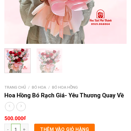
TRANG CHỦ
/
BÓ HOA
/
BÓ HOA HỒNG
Hoa Hồng Bó Rạch Giá- Yêu Thương Quay Về
500.000
₫
Hoa Hồng Bó Rạch Giá- Yêu Thương Quay Về số lượng
THÊM VÀO GIỎ HÀNG