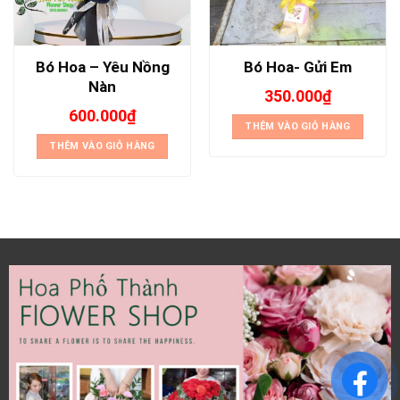
Bó Hoa – Yêu Nồng
Bó Hoa- Gửi Em
Nàn
350.000
₫
600.000
₫
THÊM VÀO GIỎ HÀNG
THÊM VÀO GIỎ HÀNG