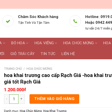
Chăm Sóc Khách hàng
Hotline: 0919.
Hoặc 0942.449
Tận Tình Và Tận Tâm
tư vấn 24/7 miễn 
A
BÓ HOA
HOA VIẾNG
HOA CHÚC MỪNG
HOA 
ƯỚI
GIỎ TRÁI CÂY
TIN TỨC
LIÊN HỆ
TRANG CHỦ
/
HOA CHÚC MỪNG
hoa khai trương cao cấp Rạch Giá -hoa khai tr
giá tốt Rạch Giá
1.200.000
₫
hoa khai trương cao cấp Rạch Giá -hoa khai trương giá tốt Rạch Giá
THÊM VÀO GIỎ HÀNG
Danh mục:
Hoa Chúc Mừng
,
Hoa Khai Trương