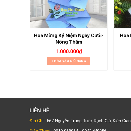
 Trương-
Hoa Mừng Kỷ Niệm Ngày Cưới-
Hoa 
Nồng Thắm
.000
₫
1.000.000
₫
NG
THÊM VÀO GIỎ HÀNG
LIÊN HỆ
Địa Chỉ :
567 Nguyễn Trung Trực, Rạch Giá, Kiên Gian