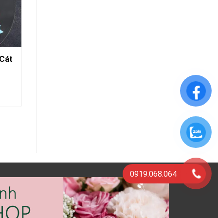
Giỏ Hoa Khai Trương- Sung
 Cát
Túc
1.500.000
₫
THÊM VÀO GIỎ HÀNG
0919.068.064