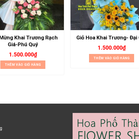
Mừng Khai Trương Rạch
Giỏ Hoa Khai Trương- Đại
Giá-Phú Quý
1.500.000
₫
1.500.000
₫
THÊM VÀO GIỎ HÀNG
THÊM VÀO GIỎ HÀNG
g