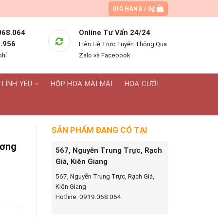
GIỎ HÀNG /
0
₫
068.064
Online Tư Vấn 24/24
.956
Liên Hệ Trực Tuyến Thông Qua
phí
Zalo và Facebook
TÌNH YÊU
HỘP HOA MÃI MÃI
HOA CƯỚI
SẢN PHẨM ĐANG CÓ TẠI
ương
567, Nguyễn Trung Trực, Rạch
Giá, Kiên Giang
567, Nguyễn Trung Trực, Rạch Giá,
Kiên Giang
 số lượng
Hotline: 0919.068.064