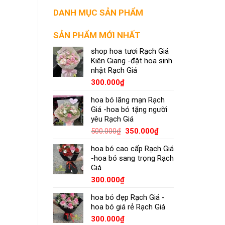
DANH MỤC SẢN PHẨM
SẢN PHẨM MỚI NHẤT
shop hoa tươi Rạch Giá
Kiên Giang -đặt hoa sinh
nhật Rạch Giá
300.000
₫
hoa bó lãng mạn Rạch
Giá -hoa bó tặng người
yêu Rạch Giá
500.000
₫
350.000
₫
hoa bó cao cấp Rạch Giá
-hoa bó sang trọng Rạch
Giá
300.000
₫
hoa bó đẹp Rạch Giá -
hoa bó giá rẻ Rạch Giá
300.000
₫