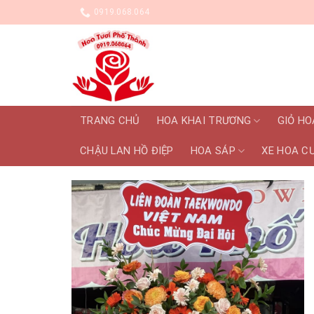
Skip
0919.068.064
to
content
TRANG CHỦ
HOA KHAI TRƯƠNG
GIỎ HO
CHẬU LAN HỒ ĐIỆP
HOA SÁP
XE HOA C