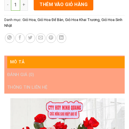
Hoa Khai Trương Rạch Giá Kiên Giang - Phúc Lộc Tồn số lượng
THÊM VÀO GIỎ HÀNG
Danh mục:
Giỏ Hoa
,
Giỏ Hoa Để Bàn
,
Giỏ Hoa Khai Trương
,
Giỏ Hoa Sinh
Nhật
MÔ TẢ
ĐÁNH GIÁ (0)
THÔNG TIN LIÊN HỆ