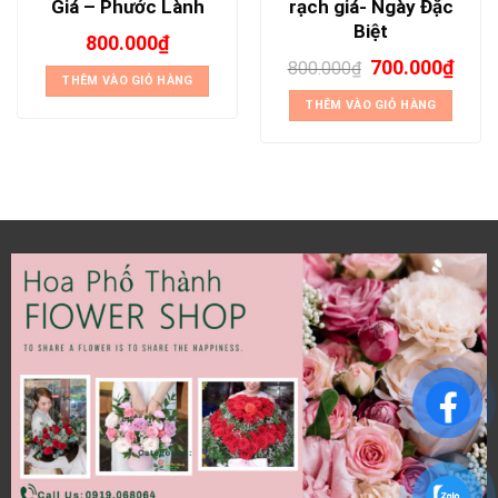
Giá – Phước Lành
rạch giá- Ngày Đặc
Biệt
800.000
₫
700.000
₫
800.000
₫
THÊM VÀO GIỎ HÀNG
THÊM VÀO GIỎ HÀNG