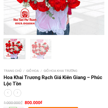
TRANG CHỦ
/
GIỎ HOA
/
GIỎ HOA KHAI TRƯƠNG
Hoa Khai Trương Rạch Giá Kiên Giang – Phúc
Lộc Tồn
₫
800.000
₫
1.000.000