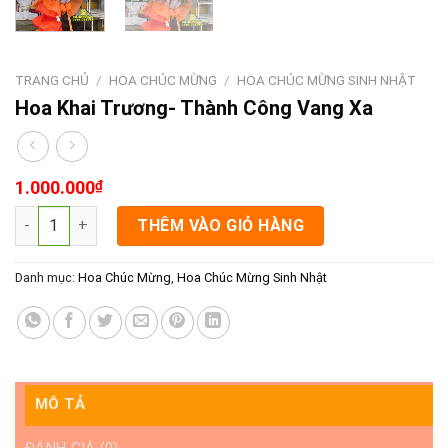
TRANG CHỦ
/
HOA CHÚC MỪNG
/
HOA CHÚC MỪNG SINH NHẬT
Hoa Khai Trương- Thành Công Vang Xa
1.000.000
₫
Hoa Khai Trương- Thành Công Vang Xa số lượng
THÊM VÀO GIỎ HÀNG
Danh mục:
Hoa Chúc Mừng
,
Hoa Chúc Mừng Sinh Nhật
MÔ TẢ
ĐÁNH GIÁ (0)