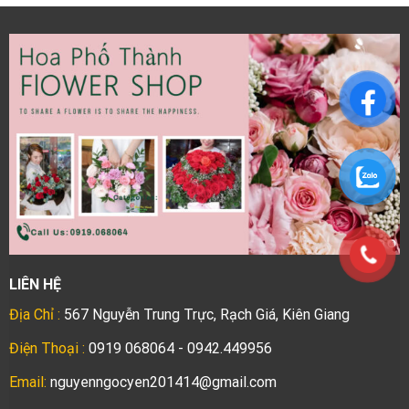
LIÊN HỆ
Địa Chỉ :
567 Nguyễn Trung Trực, Rạch Giá, Kiên Giang
Điện Thoại :
0919 068064 - 0942.449956
Email:
nguyenngocyen201414@gmail.com