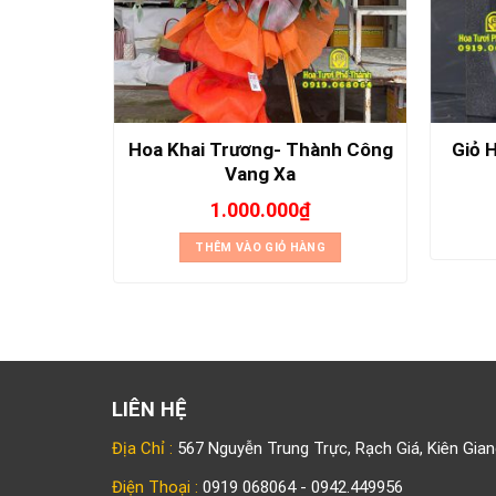
 Vạn Lời
Hoa Khai Trương- Thành Công
Giỏ 
Vang Xa
1.000.000
₫
NG
THÊM VÀO GIỎ HÀNG
LIÊN HỆ
Địa Chỉ :
567 Nguyễn Trung Trực, Rạch Giá, Kiên Gian
Điện Thoại :
0919 068064 - 0942.449956