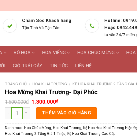
Chăm Sóc Khách hàng
Hotline: 0919.
Hoặc 0942.449
Tận Tình Và Tận Tâm
tư vấn 24/7 miễn 
A
BÓ HOA
HOA VIẾNG
HOA CHÚC MỪNG
HOA 
ƯỚI
GIỎ TRÁI CÂY
TIN TỨC
LIÊN HỆ
TRANG CHỦ
/
HOA KHAI TRƯƠNG
/
KỆ HOA KHAI TRƯƠNG 2 TẦNG GIÁ 1
Hoa Mừng Khai Trương- Đại Phúc
₫
1.300.000
₫
1.500.000
Hoa Mừng Khai Trương- Đại Phúc số lượng
THÊM VÀO GIỎ HÀNG
Danh mục:
Hoa Chúc Mừng
,
Hoa Khai Trương
,
Kệ Hoa Hoa Khai Trương Hiện Đạ
Hoa Khai Trương 2 Tầng Giá 1 Triệu
,
Kệ Hoa Khai Trương Cao Cấp