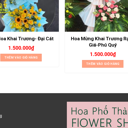
Hoa Mừng Khai Trương R
Hoa Khai Trương- Đại Cát
Giá-Phú Quý
1.500.000
₫
1.500.000
₫
THÊM VÀO GIỎ HÀNG
THÊM VÀO GIỎ HÀNG
g