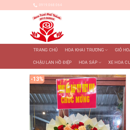
Skip
0919.068.064
to
content
TRANG CHỦ
HOA KHAI TRƯƠNG
GIỎ HO
CHẬU LAN HỒ ĐIỆP
HOA SÁP
XE HOA C
-13%