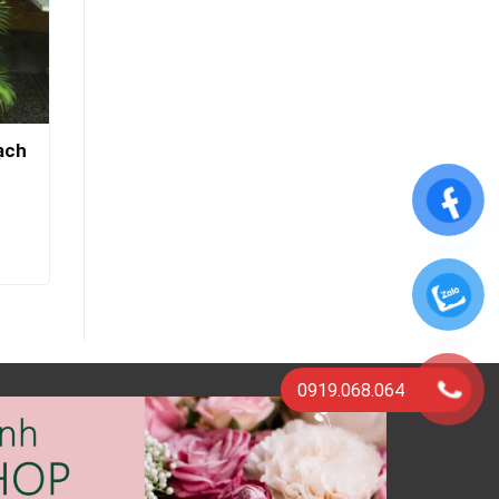
ạch
Hoa Mừng Kỷ Niệm Ngày Cưới-
Nồng Thắm
1.000.000
₫
THÊM VÀO GIỎ HÀNG
0919.068.064