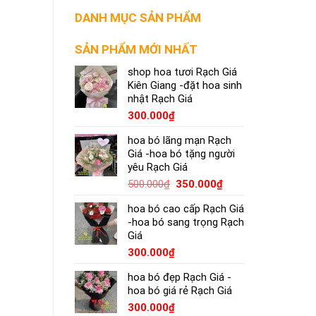
DANH MỤC SẢN PHẨM
SẢN PHẨM MỚI NHẤT
shop hoa tươi Rạch Giá
Kiên Giang -đặt hoa sinh
nhật Rạch Giá
300.000
₫
hoa bó lãng mạn Rạch
Giá -hoa bó tặng người
yêu Rạch Giá
500.000
₫
350.000
₫
hoa bó cao cấp Rạch Giá
-hoa bó sang trọng Rạch
Giá
300.000
₫
hoa bó đẹp Rạch Giá -
hoa bó giá rẻ Rạch Giá
300.000
₫