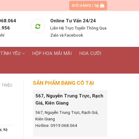
GIỎ HÀNG /
0
₫
068.064
Online Tư Vấn 24/24
.956
Liên Hệ Trực Tuyến Thông Qua
phí
Zalo và Facebook
TÌNH YÊU
HỘP HOA MÃI MÃI
HOA CƯỚI
SẢN PHẨM ĐANG CÓ TẠI
 TRIỆU
567, Nguyễn Trung Trực, Rạch
Giá, Kiên Giang
567, Nguyễn Trung Trực, Rạch Giá,
Kiên Giang
Hotline: 0919.068.064
i
,
Kệ