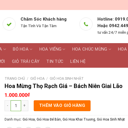
Chăm Sóc Khách hàng
Hotline: 0919.
Hoặc 0942.449
Tận Tình Và Tận Tâm
tư vấn 24/7 miễn 
A
BÓ HOA
HOA VIẾNG
HOA CHÚC MỪNG
HOA 
ƯỚI
GIỎ TRÁI CÂY
TIN TỨC
LIÊN HỆ
TRANG CHỦ
/
GIỎ HOA
/
GIỎ HOA SINH NHẬT
Hoa Mừng Thọ Rạch Giá – Bách Niên Giai Lão
1.000.000
₫
Hoa Mừng Thọ Rạch Giá - Bách Niên Giai Lão số lượng
THÊM VÀO GIỎ HÀNG
Danh mục:
Giỏ Hoa
,
Giỏ Hoa Để Bàn
,
Giỏ Hoa Khai Trương
,
Giỏ Hoa Sinh Nhật