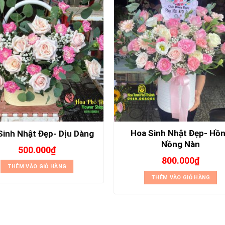
Hoa Sinh Nhật Đẹp- Hồ
Sinh Nhật Đẹp- Dịu Dàng
Nồng Nàn
500.000
₫
800.000
₫
THÊM VÀO GIỎ HÀNG
THÊM VÀO GIỎ HÀNG