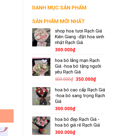
DANH MỤC SẢN PHẨM
SẢN PHẨM MỚI NHẤT
shop hoa tươi Rạch Giá
Kiên Giang -đặt hoa sinh
nhật Rạch Giá
300.000
₫
hoa bó lãng mạn Rạch
Giá -hoa bó tặng người
yêu Rạch Giá
500.000
₫
350.000
₫
hoa bó cao cấp Rạch Giá
-hoa bó sang trọng Rạch
Giá
300.000
₫
hoa bó đẹp Rạch Giá -
hoa bó giá rẻ Rạch Giá
300.000
₫