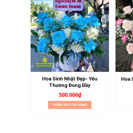
Hoa Sinh Nhật Đẹp- Yêu
ồng Cháy
Hoa 
Thương Đong Đầy
500.000
₫
NG
THÊM VÀO GIỎ HÀNG