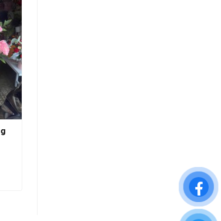
ng
Giỏ hoa sinh nhật đẹp rạch giá-
Ngày Đặc Biệt
700.000
₫
800.000
₫
THÊM VÀO GIỎ HÀNG