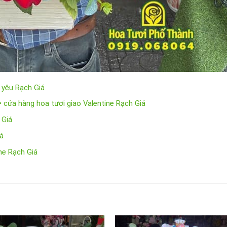
 yêu Rạch Giá
 • cửa hàng hoa tươi giao Valentine Rạch Giá
 Giá
iá
ine Rạch Giá