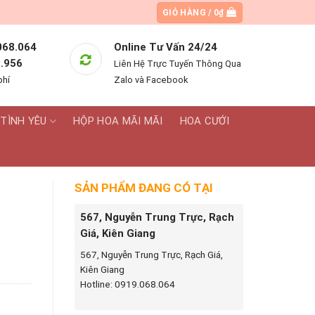
GIỎ HÀNG /
0
₫
068.064
Online Tư Vấn 24/24
.956
Liên Hệ Trực Tuyến Thông Qua
phí
Zalo và Facebook
TÌNH YÊU
HỘP HOA MÃI MÃI
HOA CƯỚI
SẢN PHẨM ĐANG CÓ TẠI
567, Nguyễn Trung Trực, Rạch
Giá, Kiên Giang
567, Nguyễn Trung Trực, Rạch Giá,
Kiên Giang
Hotline: 0919.068.064