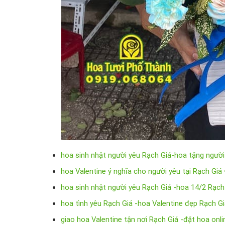
hoa sinh nhật người yêu Rạch Giá-hoa tặng người
hoa Valentine ý nghĩa cho người yêu tại Rạch Giá
hoa sinh nhật người yêu Rạch Giá -hoa 14/2 Rạch
hoa tình yêu Rạch Giá -hoa Valentine đẹp Rạch G
giao hoa Valentine tận nơi Rạch Giá -đặt hoa onl