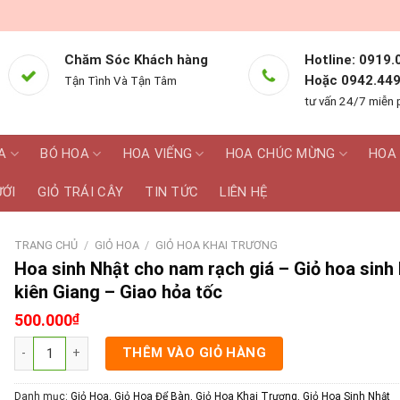
Chăm Sóc Khách hàng
Hotline: 0919.
Hoặc 0942.449
Tận Tình Và Tận Tâm
tư vấn 24/7 miễn 
A
BÓ HOA
HOA VIẾNG
HOA CHÚC MỪNG
HOA 
ƯỚI
GIỎ TRÁI CÂY
TIN TỨC
LIÊN HỆ
TRANG CHỦ
/
GIỎ HOA
/
GIỎ HOA KHAI TRƯƠNG
Hoa sinh Nhật cho nam rạch giá – Giỏ hoa sinh
kiên Giang – Giao hỏa tốc
500.000
₫
Hoa sinh Nhật cho nam rạch giá - Giỏ hoa sinh Nhật kiên Giang - Gi
THÊM VÀO GIỎ HÀNG
Danh mục:
Giỏ Hoa
,
Giỏ Hoa Để Bàn
,
Giỏ Hoa Khai Trương
,
Giỏ Hoa Sinh Nhật