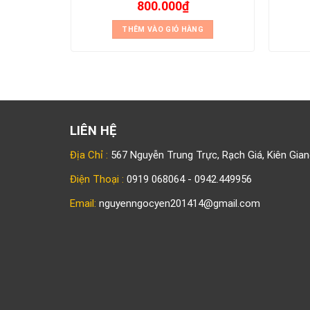
800.000
₫
NG
THÊM VÀO GIỎ HÀNG
LIÊN HỆ
Địa Chỉ :
567 Nguyễn Trung Trực, Rạch Giá, Kiên Gian
Điện Thoại :
0919 068064 - 0942.449956
Email:
nguyenngocyen201414@gmail.com