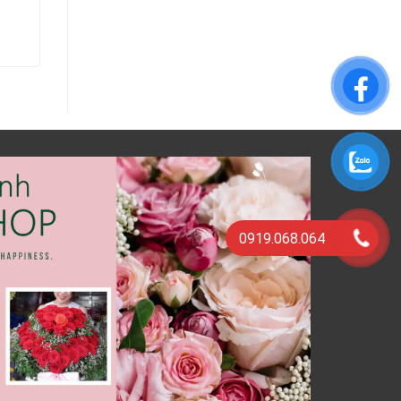
800.000
₫
THÊM VÀO GIỎ HÀNG
0919.068.064