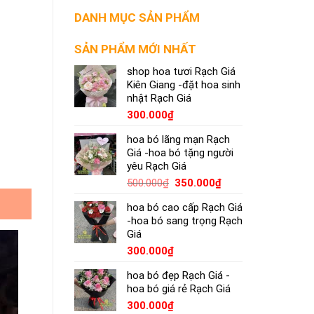
DANH MỤC SẢN PHẨM
SẢN PHẨM MỚI NHẤT
shop hoa tươi Rạch Giá
Kiên Giang -đặt hoa sinh
nhật Rạch Giá
300.000
₫
hoa bó lãng mạn Rạch
Giá -hoa bó tặng người
yêu Rạch Giá
500.000
₫
350.000
₫
hoa bó cao cấp Rạch Giá
-hoa bó sang trọng Rạch
Giá
300.000
₫
hoa bó đẹp Rạch Giá -
hoa bó giá rẻ Rạch Giá
300.000
₫