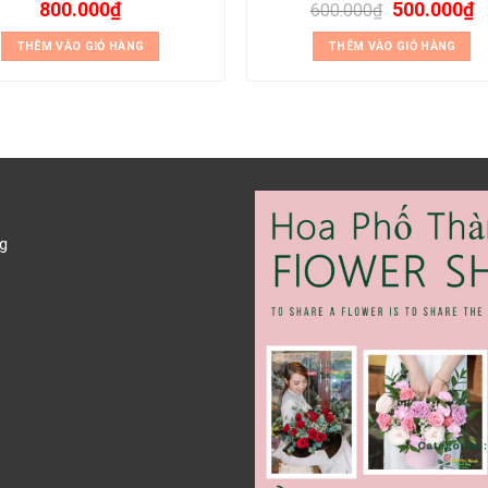
800.000
₫
500.000
₫
600.000
₫
THÊM VÀO GIỎ HÀNG
THÊM VÀO GIỎ HÀNG
g