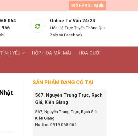
GIỎ HÀNG /
0
₫
068.064
Online Tư Vấn 24/24
.956
Liên Hệ Trực Tuyến Thông Qua
phí
Zalo và Facebook
TÌNH YÊU
HỘP HOA MÃI MÃI
HOA CƯỚI
SẢN PHẨM ĐANG CÓ TẠI
 Nhật
567, Nguyễn Trung Trực, Rạch
Giá, Kiên Giang
567, Nguyễn Trung Trực, Rạch Giá,
Kiên Giang
ao hỏa tốc số lượng
Hotline: 0919.068.064