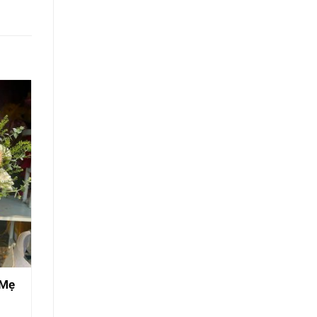
 Mẹ
Hoa Khai Trương Rạch Giá –
Phước Lành