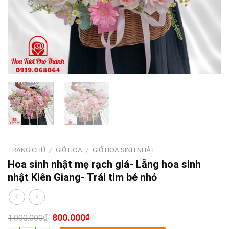
TRANG CHỦ
/
GIỎ HOA
/
GIỎ HOA SINH NHẬT
Hoa sinh nhật mẹ rạch giá- Lẵng hoa sinh
nhật Kiên Giang- Trái tim bé nhỏ
₫
800.000
₫
1.000.000