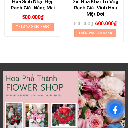
Hoa Sinh Nhật Đẹp
Giỏ Hoa Khai Trương
Rạch Giá -Nắng Mai
Rạch Giá- Vinh Hoa
Một Đời
500.000
₫
600.000
₫
800.000
₫
THÊM VÀO GIỎ HÀNG
THÊM VÀO GIỎ HÀNG