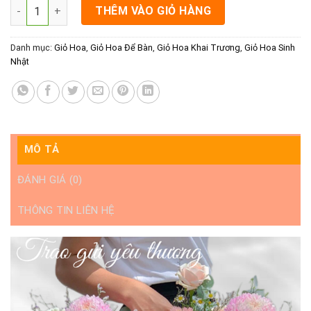
Hoa sinh nhật mẹ rạch giá- Lẵng hoa sinh nhật Kiên Giang- Trá
THÊM VÀO GIỎ HÀNG
Danh mục:
Giỏ Hoa
,
Giỏ Hoa Để Bàn
,
Giỏ Hoa Khai Trương
,
Giỏ Hoa Sinh
Nhật
MÔ TẢ
ĐÁNH GIÁ (0)
THÔNG TIN LIÊN HỆ