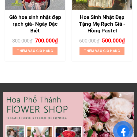
Giỏ hoa sinh nhật đẹp
Hoa Sinh Nhật Đẹp
rạch giá- Ngày Đặc
Tặng Mẹ Rạch Giá -
Biệt
Hồng Pastel
700.000
₫
500.000
₫
800.000
₫
600.000
₫
THÊM VÀO GIỎ HÀNG
THÊM VÀO GIỎ HÀNG