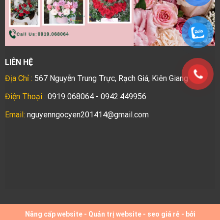
LIÊN HỆ
Địa Chỉ :
567 Nguyễn Trung Trực, Rạch Giá, Kiên Giang
Điện Thoại :
0919 068064 - 0942.449956
Email:
nguyenngocyen201414@gmail.com
Nâng cấp website
-
Quản trị website
-
seo giá rẻ
- bởi