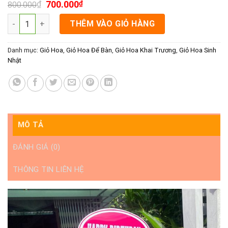
₫
700.000
₫
800.000
Hoa Sinh Nhật Sang Chảnh Rạch Giá - Mừng Tuổi Mới số lượng
THÊM VÀO GIỎ HÀNG
Danh mục:
Giỏ Hoa
,
Giỏ Hoa Để Bàn
,
Giỏ Hoa Khai Trương
,
Giỏ Hoa Sinh
Nhật
MÔ TẢ
ĐÁNH GIÁ (0)
THÔNG TIN LIÊN HỆ