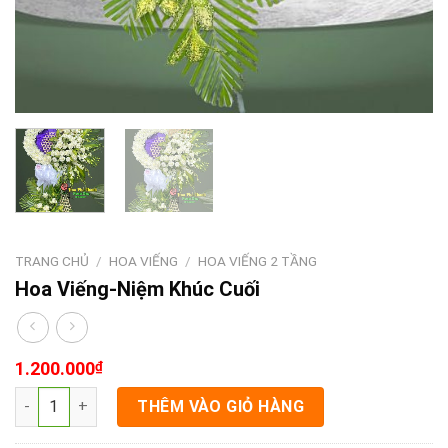
TRANG CHỦ
/
HOA VIẾNG
/
HOA VIẾNG 2 TẦNG
Hoa Viếng-Niệm Khúc Cuối
1.200.000
₫
Hoa Viếng-Niệm Khúc Cuối số lượng
THÊM VÀO GIỎ HÀNG