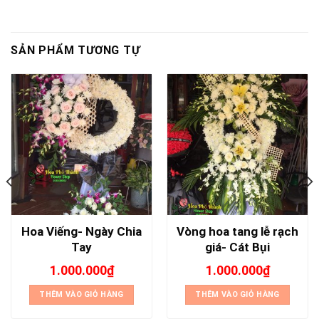
SẢN PHẨM TƯƠNG TỰ
Hoa Viếng- Ngày Chia
Vòng hoa tang lễ rạch
Tay
giá- Cát Bụi
1.000.000
₫
1.000.000
₫
THÊM VÀO GIỎ HÀNG
THÊM VÀO GIỎ HÀNG