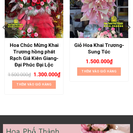
Hoa Chúc Mừng Khai
Giỏ Hoa Khai Trương-
Trương hồng phát
Sung Túc
Rạch Giá Kiên Giang-
1.500.000
₫
Đại Phúc Đại Lộc
THÊM VÀO GIỎ HÀNG
1.300.000
₫
1.500.000
₫
THÊM VÀO GIỎ HÀNG