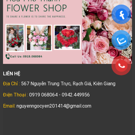
LIÊN HỆ
Địa Chỉ :
567 Nguyễn Trung Trực, Rạch Giá, Kiên Giang
Điện Thoại :
0919 068064 - 0942.449956
Email:
nguyenngocyen201414@gmail.com