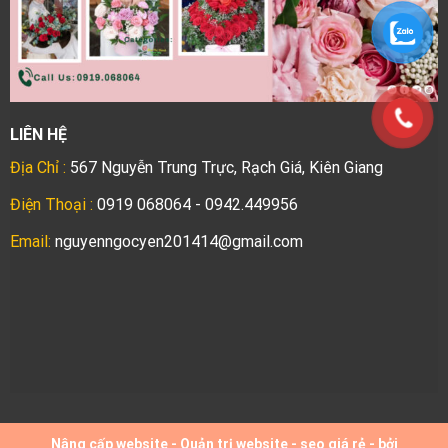
LIÊN HỆ
Địa Chỉ :
567 Nguyễn Trung Trực, Rạch Giá, Kiên Giang
Điện Thoại :
0919 068064 - 0942.449956
Email:
nguyenngocyen201414@gmail.com
Nâng cấp website
-
Quản trị website
-
seo giá rẻ
- bởi