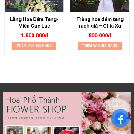
Lẵng Hoa Đám Tang-
Tràng hoa đám tang
Miền Cực Lạc
rạch giá – Chia Xa
1.800.000
₫
800.000
₫
THÊM VÀO GIỎ HÀNG
THÊM VÀO GIỎ HÀNG