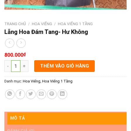
TRANG CHỦ
/
HOA VIẾNG
/
HOA VIẾNG 1 TẦNG
Lẵng Hoa Đám Tang- Hư Không
800.000
₫
Lẵng Hoa Đám Tang- Hư Không số lượng
THÊM VÀO GIỎ HÀNG
Danh mục:
Hoa Viếng
,
Hoa Viếng 1 Tầng
MÔ TẢ