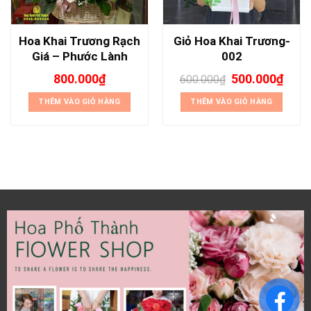
Hoa Khai Trương Rạch
Giỏ Hoa Khai Trương-
Giá – Phước Lành
002
800.000
₫
500.000
₫
600.000
₫
THÊM VÀO GIỎ HÀNG
THÊM VÀO GIỎ HÀNG