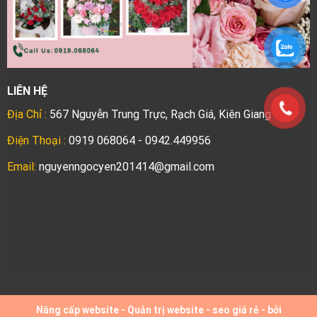
LIÊN HỆ
Địa Chỉ :
567 Nguyễn Trung Trực, Rạch Giá, Kiên Giang
Điện Thoại :
0919 068064 - 0942.449956
Email:
nguyenngocyen201414@gmail.com
Nâng cấp website
-
Quản trị website
-
seo giá rẻ
- bởi