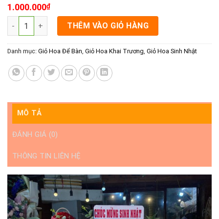
1.000.000
₫
Lẵng hoa khai trương giá rẻ rạch giá- Hoa khai trương Kiên Gi
THÊM VÀO GIỎ HÀNG
Danh mục:
Giỏ Hoa Để Bàn
,
Giỏ Hoa Khai Trương
,
Giỏ Hoa Sinh Nhật
MÔ TẢ
ĐÁNH GIÁ (0)
THÔNG TIN LIÊN HỆ