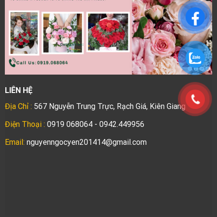
LIÊN HỆ
Địa Chỉ :
567 Nguyễn Trung Trực, Rạch Giá, Kiên Giang
Điện Thoại :
0919 068064 - 0942.449956
Email:
nguyenngocyen201414@gmail.com