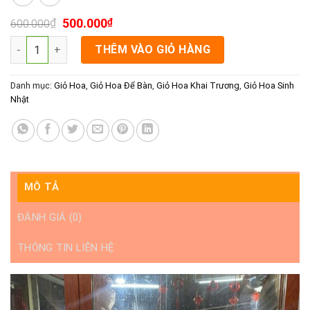
₫
500.000
₫
600.000
lẵng hoa khai trương sang trọng Rạch Giá • lẵng hoa chúc mừn
THÊM VÀO GIỎ HÀNG
Danh mục:
Giỏ Hoa
,
Giỏ Hoa Để Bàn
,
Giỏ Hoa Khai Trương
,
Giỏ Hoa Sinh
Nhật
MÔ TẢ
ĐÁNH GIÁ (0)
THÔNG TIN LIÊN HỆ