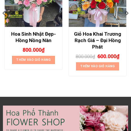
Hoa Sinh Nhật Đẹp-
Giỏ Hoa Khai Trương
Hồng Nồng Nàn
Rạch Giá – Đại Hồng
Phát
800.000
₫
600.000
₫
800.000
₫
THÊM VÀO GIỎ HÀNG
THÊM VÀO GIỎ HÀNG