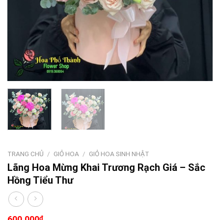
TRANG CHỦ
/
GIỎ HOA
/
GIỎ HOA SINH NHẬT
Lãng Hoa Mừng Khai Trương Rạch Giá – Sắc
Hồng Tiểu Thư
600.000
₫