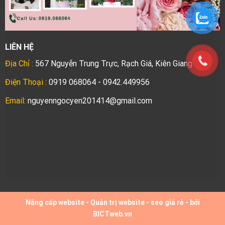
LIÊN HỆ
Địa Chỉ :
567 Nguyễn Trung Trực, Rạch Giá, Kiên Giang
Điện Thoại :
0919 068064 - 0942.449956
Email:
nguyenngocyen201414@gmail.com
Nâng cấp website
-
Quản trị website
-
seo giá rẻ
- bởi
BICTweb.vn