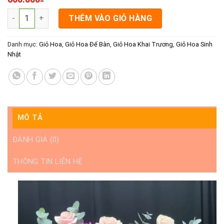
Lãng Hoa Mừng Khai Trương Rạch Giá - Sắc Hồng Tiểu Thư số
THÊM VÀO GIỎ HÀNG
Danh mục:
Giỏ Hoa
,
Giỏ Hoa Để Bàn
,
Giỏ Hoa Khai Trương
,
Giỏ Hoa Sinh
Nhật
MÔ TẢ
ĐÁNH GIÁ (0)
THÔNG TIN LIÊN HỆ