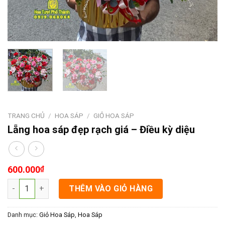
TRANG CHỦ
/
HOA SÁP
/
GIỎ HOA SÁP
Lẵng hoa sáp đẹp rạch giá – Điều kỳ diệu
600.000
₫
Lẵng hoa sáp đẹp rạch giá - Điều kỳ diệu số lượng
THÊM VÀO GIỎ HÀNG
Danh mục:
Giỏ Hoa Sáp
,
Hoa Sáp