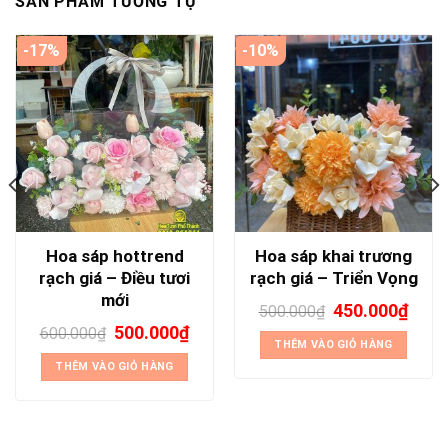
SẢN PHẨM TƯƠNG TỰ
-17%
-10%
Hoa sáp hottrend
Hoa sáp khai trương
rạch giá – Điều tươi
rạch giá – Triển Vọng
mới
450.000
₫
500.000
₫
500.000
₫
600.000
₫
THÊM VÀO GIỎ HÀNG
THÊM VÀO GIỎ HÀNG