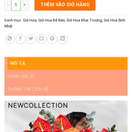
Lẵng hoa sinh nhật sang trọng rạch giá - Lẵng hoa sinh nhật 
THÊM VÀO GIỎ HÀNG
Danh mục:
Giỏ Hoa
,
Giỏ Hoa Để Bàn
,
Giỏ Hoa Khai Trương
,
Giỏ Hoa Sinh
Nhật
MÔ TẢ
ĐÁNH GIÁ (0)
THÔNG TIN LIÊN HỆ