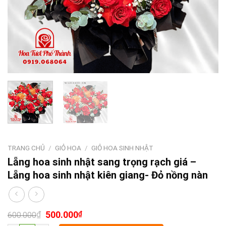
TRANG CHỦ
/
GIỎ HOA
/
GIỎ HOA SINH NHẬT
Lẵng hoa sinh nhật sang trọng rạch giá –
Lẵng hoa sinh nhật kiên giang- Đỏ nồng nàn
₫
500.000
₫
600.000