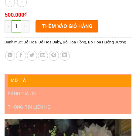
500.000
₫
Shop hoa bó Rạch Gia chuyên hoa sinh nhật, hoa tình yêu số 
THÊM VÀO GIỎ HÀNG
Danh mục:
Bó Hoa
,
Bó Hoa Baby
,
Bó Hoa Hồng
,
Bó Hoa Hướng Dương
MÔ TẢ
ĐÁNH GIÁ (0)
THÔNG TIN LIÊN HỆ