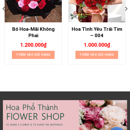
Bó Hoa-Mãi Không
Hoa Tình Yêu Trái Tim
Phai
– 004
1.200.000
₫
1.000.000
₫
THÊM VÀO GIỎ HÀNG
THÊM VÀO GIỎ HÀNG