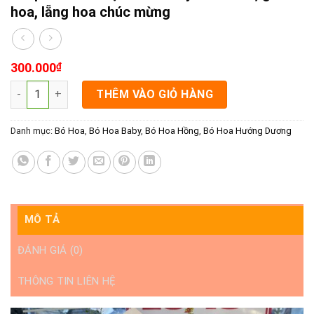
hoa, lẵng hoa chúc mừng
300.000
₫
shop hoa tươi Rạch Giá chuyên bó hoa, giỏ hoa, lẵng hoa chú
THÊM VÀO GIỎ HÀNG
Danh mục:
Bó Hoa
,
Bó Hoa Baby
,
Bó Hoa Hồng
,
Bó Hoa Hướng Dương
MÔ TẢ
ĐÁNH GIÁ (0)
THÔNG TIN LIÊN HỆ