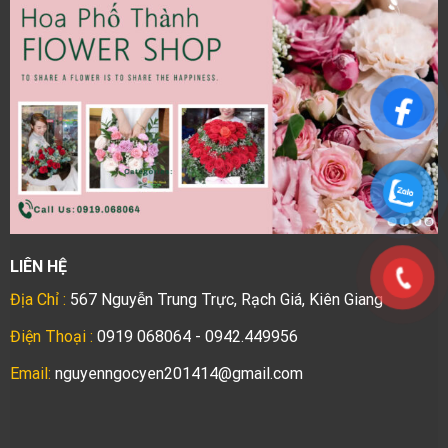
LIÊN HỆ
Địa Chỉ :
567 Nguyễn Trung Trực, Rạch Giá, Kiên Giang
Điện Thoại :
0919 068064 - 0942.449956
Email:
nguyenngocyen201414@gmail.com